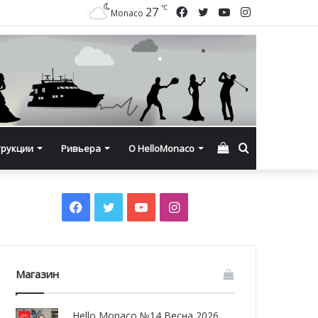
℃
Facebook
Twitter
YouTube
Instagram
27
Monaco
Смотреть
Искать
трукции
Ривьера
О HelloMonaco
корзину
Facebook
Twitter
YouTube
Instagram
Магазин
Hello Monaco №14 Весна 2026