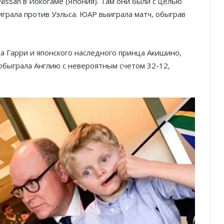
ssan в Йокогаме (Япония). Там они были с целью
грала против Уэльса. ЮАР выиграла матч, обыграв
ца Гарри и японского наследного принца Акишино,
обыграла Англию с невероятным счетом 32-12,