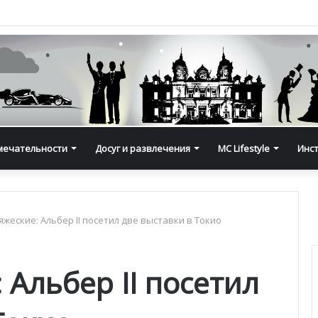
мечательности
Досуг и развлечения
MC Lifestyle
Инс
яжеские: Альбер II посетил две выставки в Токио
 Альбер II посетил