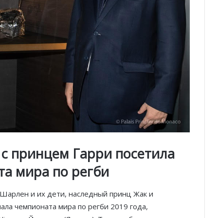
 с принцем Гарри посетила
та мира по регби
 Шарлен и их дети, наследный принц Жак и
ала чемпионата мира по регби 2019 года,