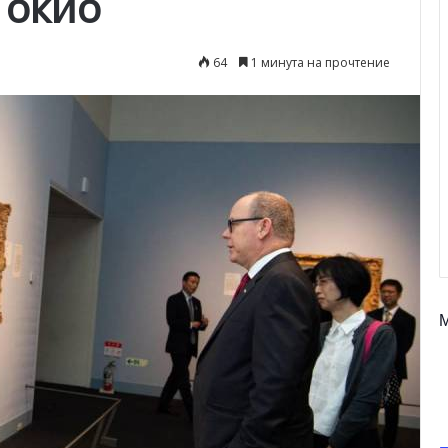
Токио
64
1 минута на прочтение