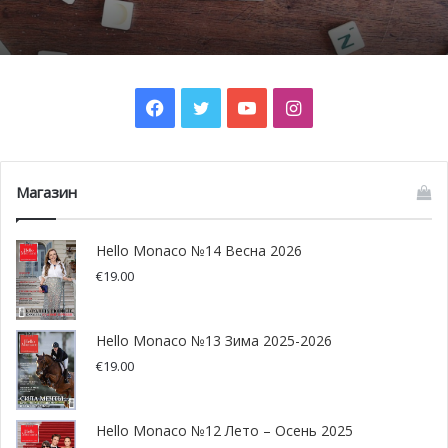
открытия. Что же из себя представляет эта
и обсуждает однополые союзы
конструкция?
Facebook
Twitter
YouTube
Instagram
Почти семь миллионов визитов: Монако
раскрыло туристическую статистику
Магазин
Hello Monaco №14 Весна 2026
€
19.00
Hello Monaco №13 Зима 2025-2026
Фасад выставочной зоны княжества повторяет
€
19.00
архитектурные очертания исторических зданий Монако.
В дизайне использованы морские символы.
Hello Monaco №12 Лето – Осень 2025