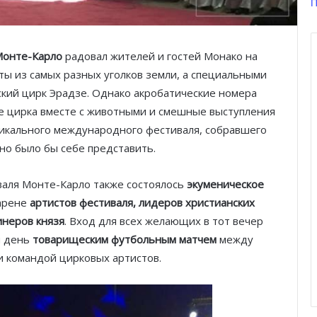
П
Монте-Карло
радовал жителей и гостей Монако на
ты из самых разных уголков земли, а специальными
вский цирк Эрадзе. Однако акробатические номера
не цирка вместе с животными и смешные выступления
никального международного фестиваля, собравшего
но было бы себе представить.
аля Монте-Карло также состоялось
экуменическое
 арене
артистов фестиваля, лидеров христианских
инеров князя
. Вход для всех желающих в тот вечер
й день
товарищеским футбольным матчем
между
 и командой цирковых артистов.