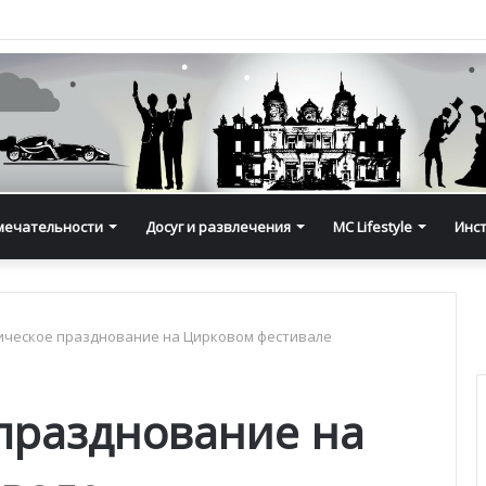
мечательности
Досуг и развлечения
MC Lifestyle
Инс
ическое празднование на Цирковом фестивале
празднование на