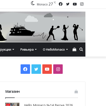
℃
Facebook
Twitter
YouTube
Instagram
27
Monaco
Смотреть
Искать
трукции
Ривьера
О HelloMonaco
корзину
Facebook
Twitter
YouTube
Instagram
Магазин
Hello Monaco №14 Весна 2026