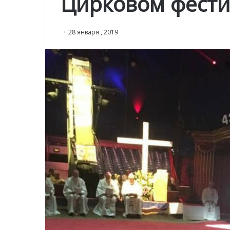
Цирковом фести
28 января , 2019