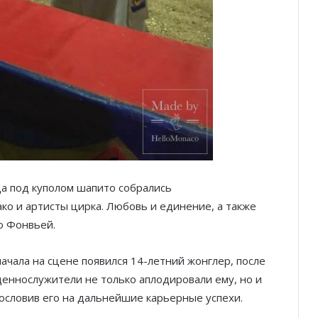
да под куполом шапито собрались
о и артисты цирка. Любовь и единение, а также
о Фонвьей.
начала на сцене появился 14-летний жонглер, после
еннослужители не только аплодировали ему, но и
гословив его на дальнейшие карьерные успехи.