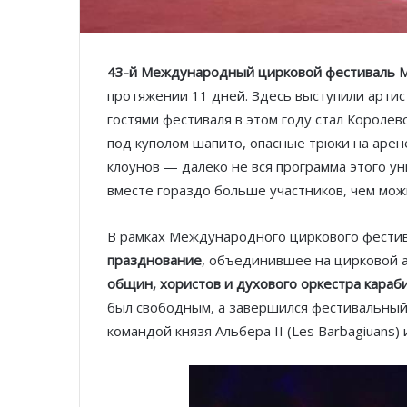
43-й Международный цирковой фестиваль 
протяжении 11 дней. Здесь выступили артис
гостями фестиваля в этом году стал Короле
под куполом шапито, опасные трюки на аре
клоунов — далеко не вся программа этого у
вместе гораздо больше участников, чем мож
В рамках Международного циркового фестив
празднование
, объединившее на цирковой
общин, хористов и духового оркестра караб
был свободным, а завершился фестивальны
командой князя Альбера II (Les Barbagiuans)