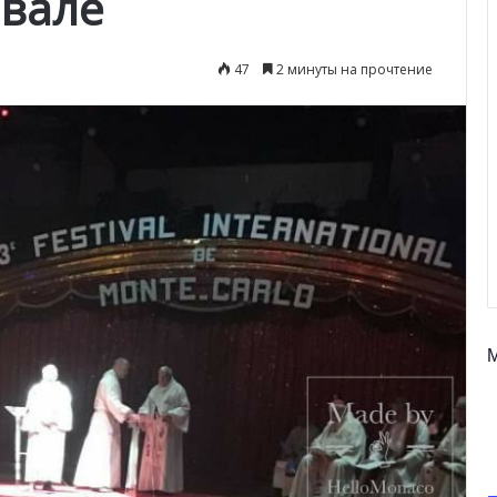
вале
47
2 минуты на прочтение