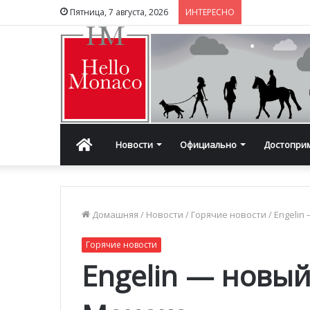
Пятница, 7 августа, 2026
ИНТЕРЕСНО
Главная
Новости
Официально
Достопри
Домашняя
/
Новости
/
Горячие новости
/
Engelin
Горячие новости
Engelin — новы