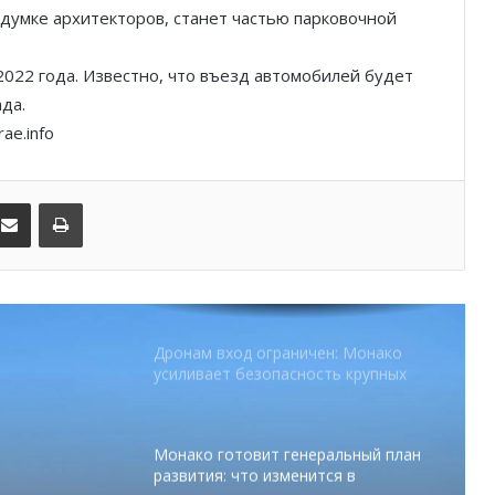
задумке архитекторов, станет частью парковочной
SBM и Be Safe Monaco продлили
партнёрство ради безопасных
2022 года. Известно, что въезд автомобилей будет
летних ночей
да.
ae.info
В Монако раскрыли мошенничество
с драгоценностями на сумму свыше
€1 млн
kedIn
Поделиться по электронной почте
Распечатать
От Нью-Йорка до Монако: BIG ART
FESTIVAL готовит вечер мирового
уровня на Лазурном Берегу
Дронам вход ограничен: Монако
усиливает безопасность крупных
мероприятий
Монако готовит генеральный план
развития: что изменится в