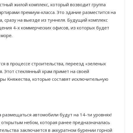
стный жилой комплекс, который возводит группа
вартирами премиум-класса. Это здание разместится на
, сразу на выезде из туннеля. Будущий комплекс
ения 4-х коммерческих офисов, из которых будет
 море.
тся в процессе строительства, переезд «зеленых
. Этот стеклянный храм примет на своей
ры Княжества, которые составят исключительную
Князь Альбер II и Принцесса
Шарлен посетили 77-й Бал
Красного Креста Монако
 а размещаться автомобили будут на 14-ти уровнях!
Шарль Леклер вновь в борьбе:
открытым небом, которая ранее предназначалась
Ferrari набирает скорость перед
ительства заключается в аккуратном бурении горной
паузой