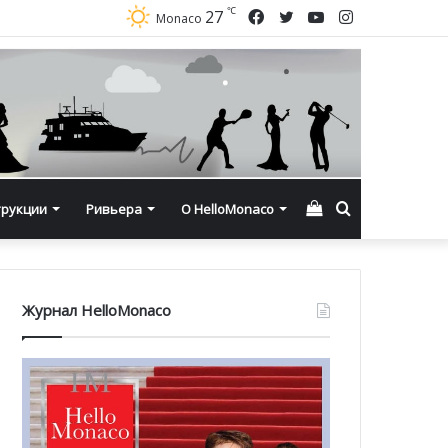
℃
Facebook
Twitter
YouTube
Instagram
27
Monaco
Смотреть
Искать
трукции
Ривьера
О HelloMonaco
корзину
Журнал HelloMonaco