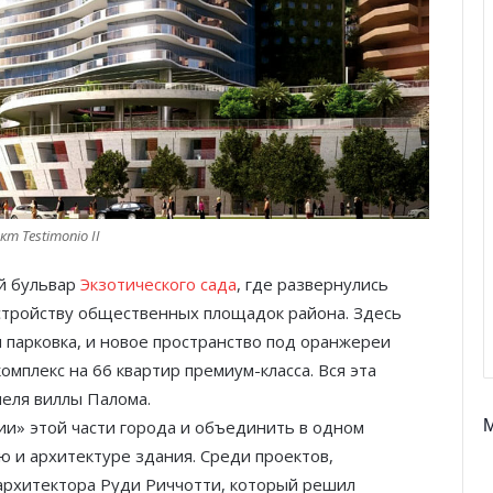
т Testimonio II
й бульвар
Экзотического сада
, где развернулись
устройству общественных площадок района. Здесь
 парковка, и новое пространство под оранжереи
омплекс на 66 квартир премиум-класса. Вся эта
неля виллы Палома.
ии» этой части города и объединить в одном
ю и архитектуре здания. Среди проектов,
архитектора Руди Риччотти, который решил