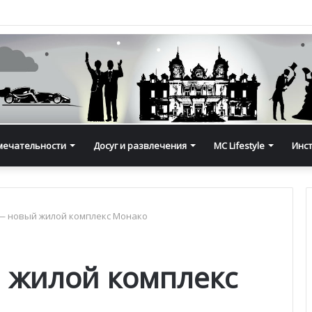
мечательности
Досуг и развлечения
MC Lifestyle
Инс
 — новый жилой комплекс Монако
й жилой комплекс