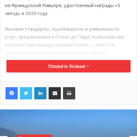
на Французской Ривьере, удостоенный награды «5
звёзд» в 2020 году.
Высокие стандарты, тщательность и уникальность
услуг, предлагаемых в Отеле де Пари, позволили ему
получить престижную премию Forbes — Five-Star
Awards. Отели оценивались по более чем 900
показателям, основанным на таких критериях, как:
Показать больше
особая забота о комфорте клиента,
выбор роскошных продуктов,
LinkedIn
Поделиться по электронной почте
Распечатать
высокий (и безупречный) уровень обслуживания
клиентов с использованием самых люксовых
материалов.
Ежегодно около 50 профессиональных анонимных
инспекторов по всему миру тщательно осматривают