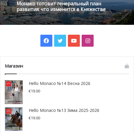
Монако готовит генеральный план
перерезал ленточку и лично оценил убранство номера.
развития: что изменится в Княжестве
Facebook
Twitter
YouTube
Instagram
Магазин
Hello Monaco №14 Весна 2026
€
19.00
Перед дизайнерами и архитекторами стояла непростая
Hello Monaco №13 Зима 2025-2026
задача — необходимо было спроектировать
€
19.00
современный номер люкс так, чтобы он вписался в
классический дизайн знакового отеля Монако Hotel de