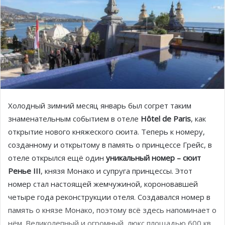
Холодный зимний месяц январь был согрет таким
знаменательным событием в отеле
Hôtel de Paris
, как
открытие нового княжеского сюита. Теперь к номеру,
созданному и открытому в память о принцессе Грейс, в
отеле открылся ещё один
уникальный номер – сюит
Ренье III
, князя Монако и супруга принцессы. Этот
номер стал настоящей жемчужиной, короновавшей
четыре года реконструкции отеля. Создавался номер в
память о князе Монако, поэтому всё здесь напоминает о
нём. Великолепный и огромный, люкс площадью 600 кв.