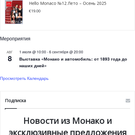
Hello Monaco №12 Лето – Осень 2025
Paris.
Архитектор Ричард Мартинет
принял этот вызов.
€
19.00
Он сделал акцент на том, что нет ничего более
классического, чем сама фигура князя Ренье. Поэтому
многие предметы быта, что принадлежали ему, теперь
Мероприятия
украшают номер. Яркая внутренняя обстановка
современной квартиры, подчеркнутая голубыми
1 июля @ 10:00
-
6 сентября @ 20:00
АВГ
оттенками, обставлена вещами князя Монако Ренье III:
8
Выставка «Монако и автомобиль: от 1893 года до
здесь и его фотографии, и различные портреты, и
наших дней»
скульптуры.
Просмотреть Календарь
Подписка
Новости из Монако и
эксклюзивные предложения