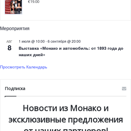
€
19.00
Во время своего визита на остров Мадейра Альбер II
официально открыл площадь Альбера I в Фуншале в
присутствии местных властей и монегасской делегации.
Мероприятия
1 июля @ 10:00
-
6 сентября @ 20:00
АВГ
8
Выставка «Монако и автомобиль: от 1893 года до
наших дней»
Просмотреть Календарь
Подписка
Новости из Монако и
эксклюзивные предложения
от наших партнеров!