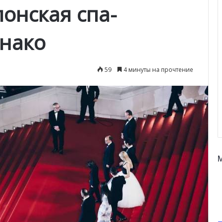
онская спа-
нако
59
4 минуты на прочтение