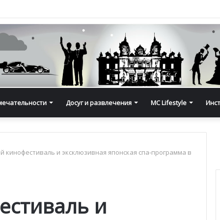
мечательности
Досуг и развлечения
MC Lifestyle
Инс
й кинофестиваль и эксклюзивная японская спа-программа в
естиваль и