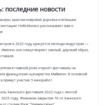
: последние новости
ьеры, красная ковровая дорожка и вспышки
зентации. HelloMonaco рассказывает вам о
я!
отров в 2023 году красуется легенда индустрии —
. Именно она олицетворяет смелый, дерзкий образ,
стиваля.
еппом в главной роли откроет фестиваль на
ила французская сценаристка Майвенн. В основной
а примут участие 5 киноработ.
ль Каннского фестиваля 2022 года с лентой
в 2023 году. Фильмом-закрытия 76-го Каннского
от студии Pixar “Элементарно”.