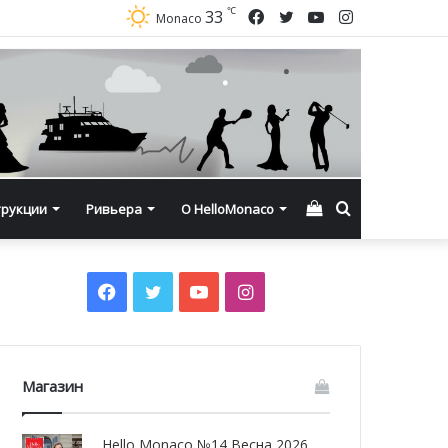
℃
Facebook
Twitter
YouTube
Instagram
33
Monaco
Смотреть
Искать
трукции
Ривьера
О HelloMonaco
корзину
Facebook
Twitter
YouTube
Instagram
Магазин
Hello Monaco №14 Весна 2026