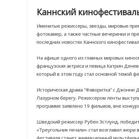
Каннский кинофестиваль
Именитые режиссеры, звезды, мировые прем
фотокамер, а также частные вечеринки и пре
последних новостях Каннского кинофестивал
На афише одного из главных мировых киносм
французская актриса и певица Катрин Денев
который в этом году стал основной темой фе
Историческая драма “Фаворитка” с Джонни Д
Лазурном берегу. Режиссером ленты выступ
программе заявлено 19 фильмов, вне конкурс
Шведский режиссер Рубен Эстлунд, победите
«Треугольник печали» стал возглавил жюри 
фестиваля станет анимационный мультфильм 