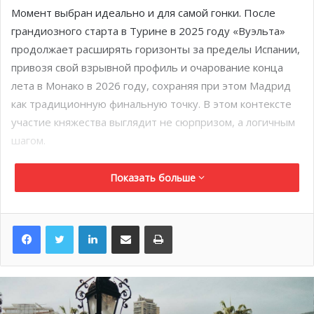
Момент выбран идеально и для самой гонки. После
грандиозного старта в Турине в 2025 году «Вуэльта»
продолжает расширять горизонты за пределы Испании,
привозя свой взрывной профиль и очарование конца
лета в Монако в 2026 году, сохраняя при этом Мадрид
как традиционную финальную точку. В этом контексте
участие княжества выглядит не сюрпризом, а логичным
шагом.
Показать больше
LinkedIn
Поделиться по электронной почте
Распечатать