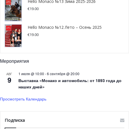
Hello Monaco №13 Зима 2025-2026
через Фонвьей и бульвары над Порт Эркюлем и
€
19.00
завершится у Автомобильного клуба Монако. Всё это —
городская открытка под равномерный ритм карбоновых
колёс.
Hello Monaco №12 Лето – Осень 2025
€
19.00
Мероприятия
1 июля @ 10:00
-
6 сентября @ 20:00
АВГ
9
Выставка «Монако и автомобиль: от 1893 года до
наших дней»
Просмотреть Календарь
Подписка
@Direction de la Communication — Stéphane Danna