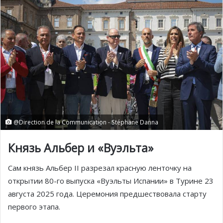
@Direction de la Communication - Stéphane Danna
Князь Альбер и «Вуэльта»
Сам князь Альбер II разрезал красную ленточку на
открытии 80-го выпуска «Вуэльты Испании» в Турине 23
августа 2025 года. Церемония предшествовала старту
первого этапа.