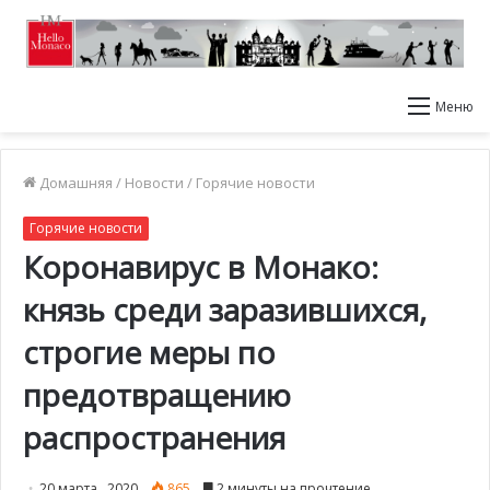
Меню
Домашняя
/
Новости
/
Горячие новости
Горячие новости
Коронавирус в Монако:
князь среди заразившихся,
строгие меры по
предотвращению
распространения
20 марта , 2020
865
2 минуты на прочтение