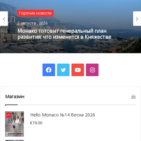
Вместе с тем, князь поблагодарил государственные
Горячие новости
учреждения, включая мэрию, учреждения
здравоохранения и Красный Крест Монако за их работу.
2 августа , 2026
Монако готовит генеральный план
развития: что изменится в Княжестве
Facebook
Twitter
YouTube
Instagram
Магазин
Hello Monaco №14 Весна 2026
€
19.00
@pixabay.com
Так, с этой среды
в Монако действуют новые меры
,