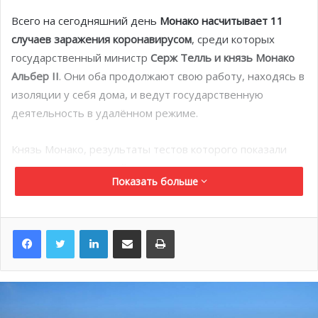
Всего на сегодняшний день
Монако насчитывает 11
случаев заражения коронавирусом
, среди которых
государственный министр
Серж Телль и князь Монако
Альбер II
. Они оба продолжают свою работу, находясь в
изоляции у себя дома, и ведут государственную
деятельность в удалённом режиме.
Князь Монако, результаты тестов которого показали
вчера положительный результат на коронавирус,
Показать больше
призвал накануне всех жителей княжества оказать
помощь в борьбе против распространения эпидемии в
Монако — беспрецедентное обращение в истории
LinkedIn
Поделиться по электронной почте
Распечатать
княжества.
Альбер II подчеркнул, что вирус не распространяется
сам по себе, его переносят и передают люди.