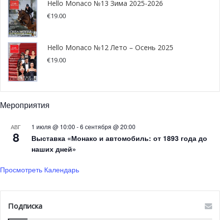
Hello Monaco №13 Зима 2025-2026
которые включают в себя указ князя избегать скопления
€
19.00
людей, чтобы ограничить любую возможность
распространения вируса. Князь Альбер II постановил,
Hello Monaco №12 Лето – Осень 2025
что передвижения в княжестве отныне должны
€
19.00
ограничиваться лишь теми, которые абсолютно
необходимы, а именно связанными с вопросами
здоровья и приобретением продуктов питания. Он
подчеркнул, что выход из этого кризиса
Мероприятия
здравоохранения будет зависеть от способности
жителей соблюдать применяемые меры.
1 июля @ 10:00
-
6 сентября @ 20:00
АВГ
8
Выставка «Монако и автомобиль: от 1893 года до
наших дней»
Все массовые мероприятия, как внутри княжества, так и
за его пределами, запрещены, многие перенесены или
Просмотреть Календарь
отменены, строительные проекты будут остановлены.
Соблюдение этих инструкций обеспечат
правоохранительные органы.
Подписка