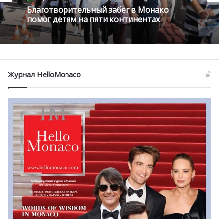
Благотворительный забег в Монако
помог детям на пяти континентах
Журнал HelloMonaco
Этот
проект является экологически чистым
, особенно с
точки зрения водопользования: теперь для подготовки
воды к использованию потребуется меньше продуктов,
а предварительный нагрев будет осуществляться с
помощью солнечных батарей, что позволит
значительно сэкономить энергию.