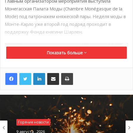
Главным организатором мероприятия выступила
Монегасская Палата Моды (Chambre Monégasque de la
Mode) под патронажем княжеской пары. Неделя моды в
Монте-Карло уже второй год подряд проходит в
поддержку Фонда княгини Шарлен.
Показать больше
LinkedIn
Поделиться по электронной почте
Распечатать
Горячие новости
9 августа , 2026