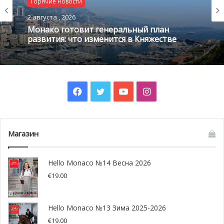
Горячие новости
возможностью перемещения.
2 августа , 2026
Монако готовит генеральный план
развития: что изменится в Княжестве
Facebook
Twitter
YouTube
Instagram
Магазин
Hello Monaco №14 Весна 2026
@Haute Today Monaco
€
19.00
Презентация в Италии
Hello Monaco №13 Зима 2025-2026
После презентации в Венеции 20 июля 2019 года в
€
19.00