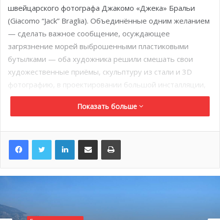
швейцарского фотографа Джакомо «Джека» Бральи
(Giacomo “Jack” Braglia). Объединённые одним желанием
— сделать важное сообщение, осуждающее
загрязнение морей выброшенными пластиковыми
бутылками — оба художника решили смешать свои
художественные приёмы, скульптуру из стали и 3D
фотографию, в проектировании большой инсталляции,
посвященной экологии.
Показать больше
Она представляет из себя две смятые пластиковые
бутылки, которые плавают на поверхности воды и
LinkedIn
Поделиться по электронной почте
Распечатать
кажутся выброшенным мусором. Одна из бутылок была
смоделирована Хелидоном Ксиксой из нержавеющей
стали, а затем зеркально отполирована, а на другой
размещены фотографии Джакомо Бральи. «Бутылки-
близнецы: послание в бутылке» — специфическая
экологическая инсталляция, специально разработана с