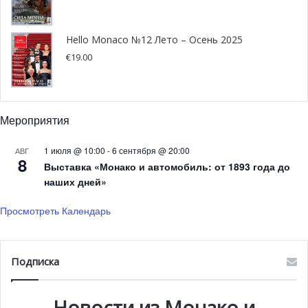
Гранд-канале перед дворцом Вендрамин-Калерджи, это
произведение искусства демонстрировалось там до 1
Hello Monaco №12 Лето – Осень 2025
сентября 2019 года. Благодаря своему посланию,
€
19.00
которое в настоящее время является одной из
наиболее серьёзных глобальных проблем, и широкому
освещению в национальных и международных СМИ,
инсталляция стала символом борьбы с пластиковыми
Мероприятия
отходами, загрязняющими моря.
1 июля @ 10:00
-
6 сентября @ 20:00
АВГ
8
Выставка «Монако и автомобиль: от 1893 года до
наших дней»
Просмотреть Календарь
Подписка
Новости из Монако и