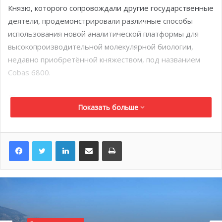
Князю, которого сопровождали другие государственные
деятели, продемонстрировали различные способы
использования новой аналитической платформы для
высокопроизводительной молекулярной биологии,
недавно приобретённой княжеством, под названием
Cobas 6800.
Быстрые тесты
Показать больше
Предоставленное по заказу правительства князя, это
устройство значительно увеличивает темпы анализа
LinkedIn
Поделиться по электронной почте
Распечатать
ПЦР-тестов, обеспечивая автономию княжества в
обследовании на вирусы. Аппарат был поставлен
компанией Roche. В первое время сама только машина
сможет выполнять диагностику 400 анализов в день.
Кроме этого, она позволит сократить на 50% время
передачи результатов анализа пациенту (теперь это