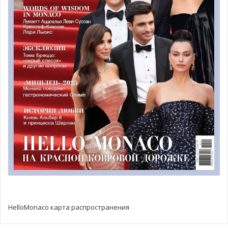
здравоохранению
Дидье Гамердингер
уточняет
преимущества цифровых технологий в обследовании:
«
Помимо быстрой передачи результатов пациенту, это
позволит правительству и органам здравоохранения
Монако иметь достоверные и полные данные для
принятия наилучших решений. Таким образом, это
комплексное оборудование даст нам новый импульс в
борьбе с вирусом
».
HelloMonaco карта распространения