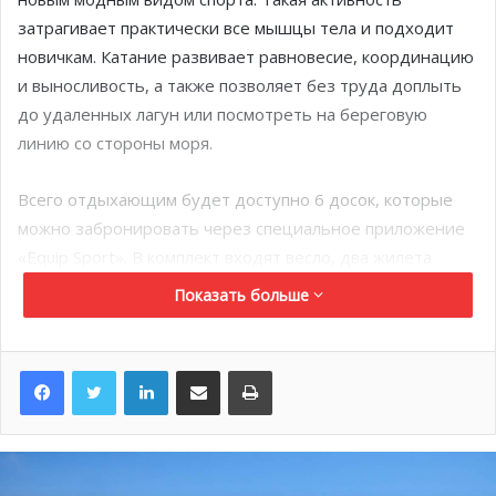
затрагивает практически все мышцы тела и подходит
новичкам. Катание развивает равновесие, координацию
и выносливость, а также позволяет без труда доплыть
до удаленных лагун или посмотреть на береговую
линию со стороны моря.
Всего отдыхающим будет доступно 6 досок, которые
можно забронировать через специальное приложение
«Equip Sport». В комплект входят весло, два жилета
(детский и взрослый), а также сумка и
Показать больше
водонепроницаемый чехол для телефона. Хранятся
паддлборды на террасе центра Морской Академии
LinkedIn
Поделиться по электронной почте
Распечатать
Пьера Фролла. Стоимость аренды на один час
составляет 20 евро.
Зв
ё
зды высокой гастрономии