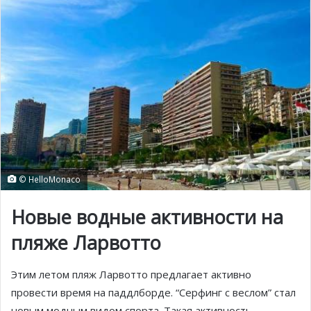
© HelloMonaco
Новые водные активности на
пляже Ларвотто
Этим летом пляж Ларвотто предлагает активно
провести время на паддлборде. “Серфинг с веслом” стал
новым модным видом спорта. Такая активность