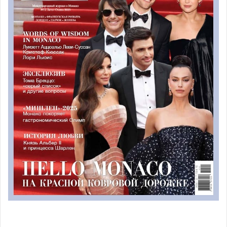
Два ужина от Доминика Лори и Йоана Конте
запланированы на 21 и 22 июня в ресторане Le Grill
(одна звезда Мишлен) Отеля де Пари.
14 и 15 сентября в отеле Эрмитаж состоится
завершающий фестиваль гастрономический прием в
Pavylon Monte-Carlo (одна звезда Мишлен) Янника
Аллено в присутствии князя. Главу государства примет
американский шеф-повар Saison (две звезды Мишлен) в
Сан-Франциско Ричард Ли.
Гости фестиваля смогут насладиться эксклюзивным
вином из погребов Отеля де Пари, которым в этом году
исполняется 150 лет. Здесь хранится около 350 000
редких сортов.
44 эксклюзивных автомобиля в