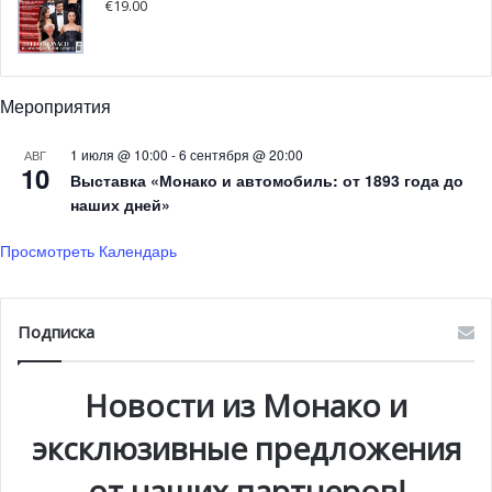
€
19.00
официально подтверждена, поэтому остается лишь
гадать — увидим ли мы снова эти инсталляции где-то в
Монако или же их предназначение можно считать
исполненным.
Мероприятия
1 июля @ 10:00
-
6 сентября @ 20:00
АВГ
10
Выставка «Монако и автомобиль: от 1893 года до
наших дней»
Просмотреть Календарь
Подписка
Новости из Монако и
эксклюзивные предложения
от наших партнеров!