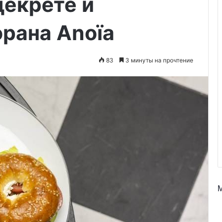
декрете и
рана Anoïa
83
3 минуты на прочтение