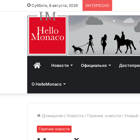
Суббота, 8 августа, 2026
ИНТЕРЕСНО
Главная
Новости
Официально
Достопри
О HelloMonaco
Домашняя
/
Новости
/
Горячие новости
/
Новый 
Горячие новости