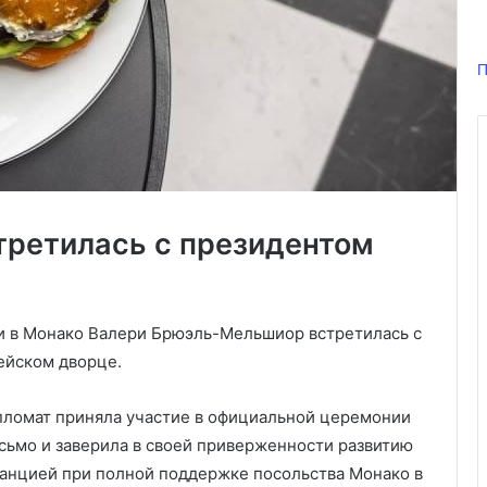
П
третилась с президентом
и в Монако Валери Брюэль-Мельшиор встретилась с
ейском дворце.
пломат приняла участие в официальной церемонии
исьмо и заверила в своей приверженности развитию
нцией при полной поддержке посольства Монако в