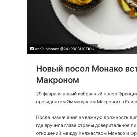
Anoïa Monaco @241 PRODUCTION
Новый посол Монако вс
Макроном
29 февраля новый избранный посол Франци
президентом Эммануэлем Макроном в Елис
После назначения на важную должность ди
где вручила главе страны доверительное п
отношений между Княжеством Монако и Фра