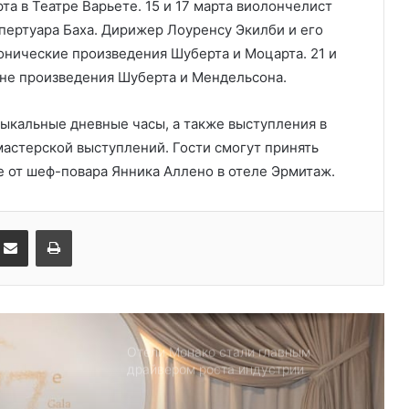
та в Театре Варьете. 15 и 17 марта виолончелист
Дронам вход ограничен: Монако
пертуара Баха. Дирижер Лоуренсу Экилби и его
усиливает безопасность крупных
фонические произведения Шуберта и Моцарта. 21 и
мероприятий
ене произведения Шуберта и Мендельсона.
Монако готовит генеральный план
развития: что изменится в
ыкальные дневные часы, а также выступления в
Княжестве
в мастерской выступлений. Гости смогут принять
 от шеф-повара Янника Аллено в отеле Эрмитаж.
Благотворительный забег в Монако
помог детям на пяти континентах
nkedIn
Поделиться по электронной почте
Распечатать
После финиша начинается главное:
Монако подсчитывает
экономическую ценность Гран-при
Формулы-1
Отели Монако стали главным
драйвером роста индустрии
гостеприимства