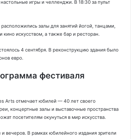
 настольные игры и челленджи. В 18:30 за пульт
Князь Альбер II и Принцесса
Шарлен посетили 77-й Бал Красного
Креста Монако
 расположились залы для занятий йогой, танцами,
Шарль Леклер вновь в борьбе:
 кино искусством, а также бар и ресторан.
Ferrari набирает скорость перед
паузой
стоялось 4 сентября. В реконструкцию здания было
онов евро.
SBM и Be Safe Monaco продлили
партнёрство ради безопасных
летних ночей
рограмма фестиваля
В Монако раскрыли мошенничество
с драгоценностями на сумму свыше
des Arts отмечает юбилей — 40 лет своего
€1 млн
ереи, концертные залы и выставочные пространства
ожат посетителям окунуться в мир искусства.
От Нью-Йорка до Монако: BIG ART
FESTIVAL готовит вечер мирового
уровня на Лазурном Берегу
 и вечеров. В рамках юбилейного издания зрители