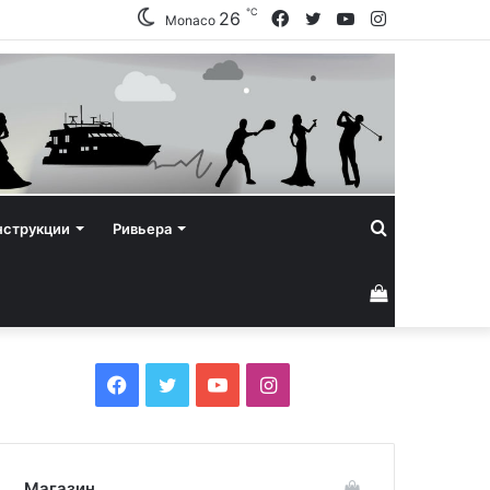
℃
Facebook
Twitter
YouTube
Instagram
26
Monaco
Искать
нструкции
Ривьера
Смотреть
корзину
Facebook
Twitter
YouTube
Instagram
Магазин