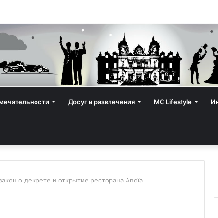
мечательности
Досуг и развлечения
MC Lifestyle
И
закон о декрете и открытие ресторана Anoïa