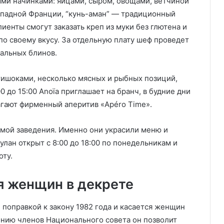
ыми начинками: яйцами, сыром, овощами, ветчиной
ападной Франции, “кунь-аман” — традиционный
иенты смогут заказать креп из муки без глютена и
о своему вкусу. За отдельную плату шеф проведет
альных блинов.
ртишоками, несколько мясных и рыбных позиций,
0 до 15:00 Anoïa приглашает на бранч, в будние дни
лагают фирменный аперитив «Apéro Time».
мой заведения. Именно они украсили меню и
улан открыт с 8:00 до 18:00 по понедельникам и
оту.
я женщин в декрете
поправкой к закону 1982 года и касается женщин
нию членов Национального совета он позволит