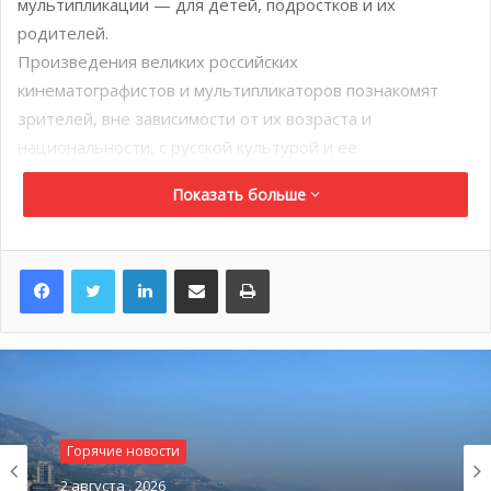
мультипликации — для детей, подростков и их
родителей.
Произведения великих российских
кинематографистов и мультипликаторов познакомят
зрителей, вне зависимости от их возраста и
национальности, с русской культурой и ее
необыкновенным миром анимации и кино. Вся
Показать больше
программа будет дублирована на французском.
Приходите порадовать себя и своих детей в дни
осенних каникул.
LinkedIn
Поделиться по электронной почте
Распечатать
Горячие новости
2 августа , 2026