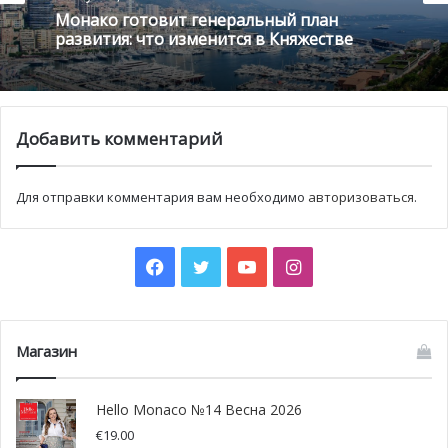
Монако готовит генеральный план
развития: что изменится в Княжестве
Программа фестиваля на 30 октября:
1-й сеанс Начало в 15: 00
Добавить комментарий
1) Обезьянки и грабители
2) Обезьянки. Скорая помощь
Для отправки комментария вам необходимо
авторизоваться
.
3) Щелкунчик
4) Катерок
2-ой сеанс — легендарный фильма-сказка «Огонь, вода
Facebook
Twitter
YouTube
Instagram
и медные трубы»
. Начало в 18:00
Вход бесплатный.
Приходите сами и приводите друзей!
Магазин
Hello Monaco №14 Весна 2026
€
19.00