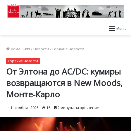
Меню
Домашняя
/
Новости
/
Горячие новости
Горячие новости
От Элтона до AC/DC: кумиры
возвращаются в New Moods,
Монте-Карло
1 октября , 2025
15
2 минуты на прочтение