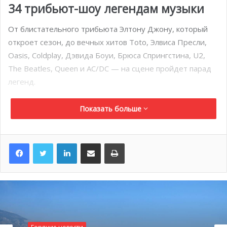
34 трибьют-шоу легендам музыки
От блистательного трибьюта Элтону Джону, который
откроет сезон, до вечных хитов Toto, Элвиса Пресли,
Oasis, Coldplay, Дэвида Боуи, Брюса Спрингстина, U2,
The Beatles, Queen и AC/DC — на сцене пройдет парад
легенд.
В этом сезоне отдана и дань французской музыке — с
Показать больше
программами, посвящёнными Téléphone, Франс Галль и
Клоду Нугаро.
LinkedIn
Поделиться по электронной почте
Распечатать
Всего 34 трибьют-группы выступят со 2 октября 2025
года по 28 марта 2026 года, а в июне зал вновь
откроется к Гран-при Формулы-1 в Монако.
Праздник для чувств