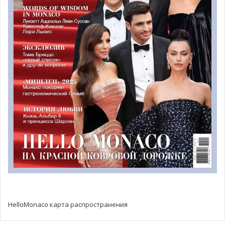
Эти статистические данные, конечно же, следует
рассматривать с учётом периода изоляции в указанном
квартале, на смену которой пришло частичное
возобновление экономической деятельности.
И наконец, благодаря мерам поддержки бизнеса,
количество закрывшихся компаний
снизилось по
сравнению с 2019 годом (208 вместо 268). Баланс между
открытием новых компаний и закрытием существующих
остался положительным. Что касается занятости,
министр здравоохранения и социальных дел
Дидье
Гамердингер
отметил благотворное влияние
правительственной помощи
, в том числе мер CTTR,
«
создавших защитный щит для компаний и их
сотрудников
».
HelloMonaco карта распространения
В дополнение к существующим двадцати проектам, он