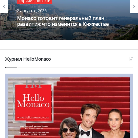
Горячие новости
Горячие новости
2 августа , 2026
1 августа , 2026
Монако готовит генеральный план
развития: что изменится в Княжестве
Благотворительный забег в Монако
помог детям на пяти континентах
Журнал HelloMonaco
@pixabay.com
По состоянию на конец июня 2020 года в
частном
секторе
зарегистрировано сокращение 8000 рабочих
мест по сравнению с июнем 2019 года (снижение на
13,8%), несмотря на то, что сразу после выхода из
изоляции был зафиксирован ежемесячный рост (рост на
13% в период с мая по июнь, и рост до 74%
исключительно в гостиничном и ресторанном секторах).