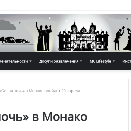
мечательности
Досуг и развлечения
MC Lifestyle
Инс
«Белая ночь» в Монако пройдет 29 апреля
ночь» в Монако