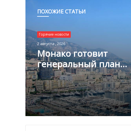
ПОХОЖИЕ СТАТЬИ
Горячие новости
1 августа , 2026
Горячие новости
Благотворительный з
2 августа , 2026
Монако помог детям
пяти континентах
Монако готовит
генеральный план
развития: что измени
Княжестве