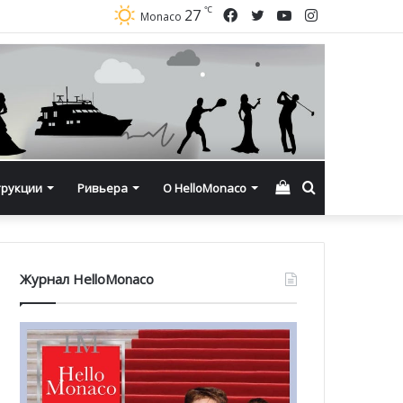
℃
Facebook
Twitter
YouTube
Instagram
27
Monaco
Смотреть
Искать
трукции
Ривьера
О HelloMonaco
корзину
Журнал HelloMonaco