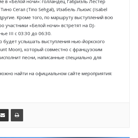
ие в «Белой ночи»: голландец Габриэль Лестер
, Тино Сегал (Tino Sehgal), Изабель Льюис (Isabel
Шарль Леклер вновь в борьбе:
Ferrari набирает скорость перед
е другие. Кроме того, по маршруту выступлений всю
паузой
о участники «Белой ночи» встретят на DJ-
е III с 03:30 до 06:30.
SBM и Be Safe Monaco продлили
но будет услышать выступления нью-йоркского
партнёрство ради безопасных
ount Moon), который совместно с французским
летних ночей
 исполнит песни, написанные специально для
В Монако раскрыли мошенничество
с драгоценностями на сумму свыше
 можно найти на официальном сайте мероприятия:
€1 млн
От Нью-Йорка до Монако: BIG ART
FESTIVAL готовит вечер мирового
уровня на Лазурном Берегу
kedIn
Поделиться по электронной почте
Распечатать
Дронам вход ограничен: Монако
усиливает безопасность крупных
мероприятий