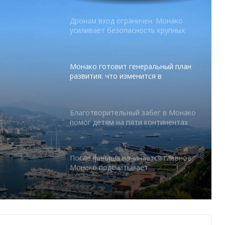
Монако готовит генеральный план
развития: что изменится в
Княжестве
Благотворительный забег в Монако
помог детям на пяти континентах
абег в
 на
После финиша начинается главное:
Монако подсчитывает
экономическую ценность Гран-при
Формулы-1
Отели Монако стали главным
драйвером роста индустрии
гостеприимства
тся в
Князь Альбер II и Принцесса
Шарлен посетили 77-й Бал
Красного Креста Монако