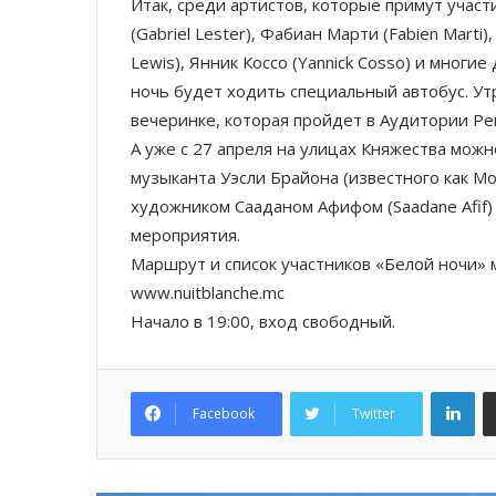
Итак, среди артистов, которые примут участ
(Gabriel Lester), Фабиан Марти (Fabien Marti)
Lewis), Янник Коссо (Yannick Cosso) и многи
ночь будет ходить специальный автобус. Утр
вечеринке, которая пройдет в Аудитории Рень
А уже с 27 апреля на улицах Княжества мож
музыканта Уэсли Брайона (известного как M
художником Сааданом Афифом (Saadane Afif)
мероприятия.
Маршрут и список участников «Белой ночи»
www.nuitblanche.mc
Начало в 19:00, вход свободный.
Lin
Facebook
Twitter