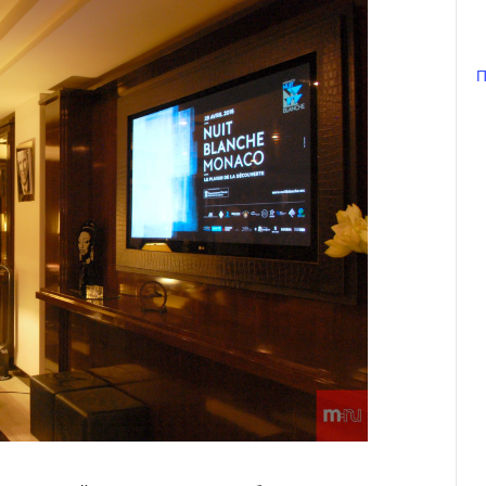
П
Князь Альбер II и Принцесса
Шарлен посетили 77-й Бал
Красного Креста Монако