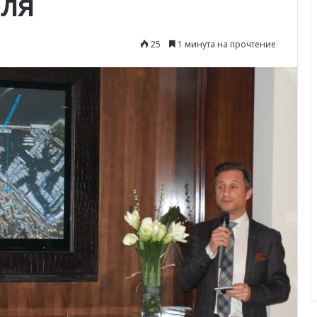
еля
25
1 минута на прочтение