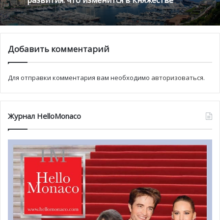
для путешественников.
Монако готовит генеральный план
Благотворительный забег в Монако
развития: что изменится в Княжестве
помог детям на пяти континентах
Добавить комментарий
Для отправки комментария вам необходимо
авторизоваться
.
Журнал HelloMonaco