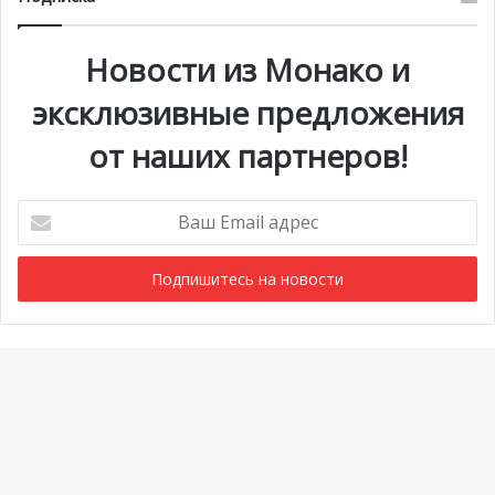
Новости из Монако и
эксклюзивные предложения
от наших партнеров!
Ваш
Email
адрес
Мероприятия
1 июля @ 10:00
-
6 сентября @ 20:00
АВГ
7
Выставка «Монако и автомобиль: от 1893 года до
Ba
наших дней»
to