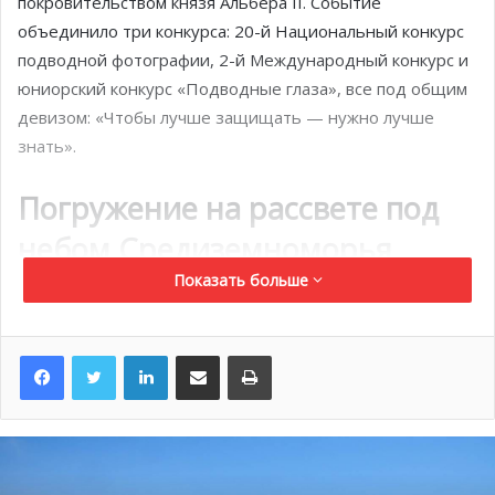
покровительством князя Альбера II. Событие
объединило три конкурса: 20-й Национальный конкурс
подводной фотографии, 2-й Международный конкурс и
юниорский конкурс «Подводные глаза», все под общим
девизом: «Чтобы лучше защищать — нужно лучше
знать».
Погружение на рассвете под
небом Средиземноморья
Показать больше
В золотое пятничное утро девять команд дайверов-
фотографов скользнули в кристально чистые воды у
LinkedIn
Поделиться по электронной почте
Распечатать
порта Фонвьей в Монако. В солёном воздухе и
ожидании тишины каждый участник тщательно
готовился, закрепляя баллоны, герметизируя боксы для
камер, перепроверяя снаряжение. Среди них житель
Монако Бассем Джаммур тщательно проверял свою