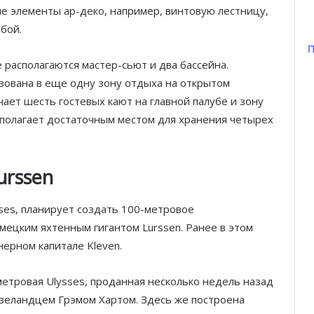
е элементы ар-деко, например, винтовую лестницу,
бой.
П
 располагаются мастер-сьют и два бассейна.
ована в еще одну зону отдыха на открытом
ает шесть гостевых кают на главной палубе и зону
сполагает достаточным местом для хранения четырех
urssen
ses, планирует создать 100-метровое
немецким яхтенным гигантом
Lurssen
. Ранее в этом
нерном капитале Kleven
.
етровая Ulysses, проданная несколько недель назад
зеландцем Грэмом Хартом. Здесь же построена