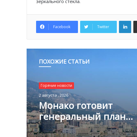
зеркального стекла.
Lin
Facebook
Twitter
ПОХОЖИЕ СТАТЬИ
Горячие новости
2 августа , 2026
Монако готовит
генеральный план
развития: что измени