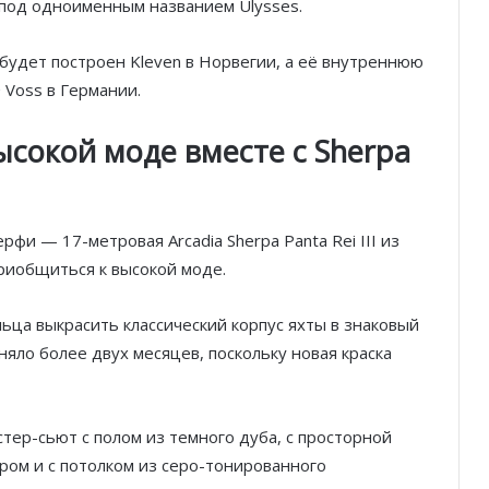
 под одноименным названием Ulysses.
будет построен Kleven в Норвегии, а её внутреннюю
 Voss в Германии.
ысокой моде вместе с Sherpa
Князь Альбер II и Принцесса
Шарлен посетили 77-й Бал
фи — 17-метровая Arcadia Sherpa Panta Rei III из
Красного Креста Монако
риобщиться к высокой моде.
Шарль Леклер вновь в борьбе:
ьца выкрасить классический корпус яхты в знаковый
Ferrari набирает скорость перед
аняло более двух месяцев, поскольку новая краска
паузой
SBM и Be Safe Monaco продлили
партнёрство ради безопасных
тер-сьют с полом из темного дуба, с просторной
летних ночей
ром и с потолком из серо-тонированного