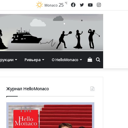
℃
Facebook
Twitter
YouTube
Instagram
25
Monaco
Смотреть
Искать
трукции
Ривьера
О HelloMonaco
корзину
Журнал HelloMonaco