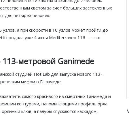
2 человек в пяти каютах и экипаж до 7 человек.
 естественным светом за счет больших застекленных
фт для четырех человек.
 узлов, а при скорости в 10 узлов может пройти до
tti продала уже 4 яхты Mediterraneo 116 — это
 о 113-метровой Ganimede
анской студией Hot Lab для выпуска нового 113-
греческим мифом о Ганимеде.
 захватить самого красивого из смертных Ганимеда и
екаемыми контурами, напоминающими профиль орла.
орлиный клюв, а палубы спускаются каскадом,