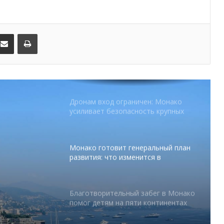
В Монако раскрыли мошенничество
с драгоценностями на сумму свыше
€1 млн
kedIn
Поделиться по электронной почте
Распечатать
От Нью-Йорка до Монако: BIG ART
FESTIVAL готовит вечер мирового
уровня на Лазурном Берегу
Дронам вход ограничен: Монако
усиливает безопасность крупных
мероприятий
Монако готовит генеральный план
развития: что изменится в
Княжестве
Благотворительный забег в Монако
помог детям на пяти континентах
тся в