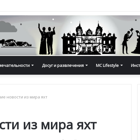
мечательности
Досуг и развлечения
MC Lifestyle
Инс
ие новости из мира яхт
сти из мира яхт