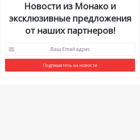
Новости из Монако и
эксклюзивные предложения
от наших партнеров!
Ваш
Email
адрес
Мероприятия
1 июля @ 10:00
-
6 сентября @ 20:00
АВГ
6
Выставка «Монако и автомобиль: от 1893 года до
Ba
наших дней»
to
Просмотреть Календарь
to