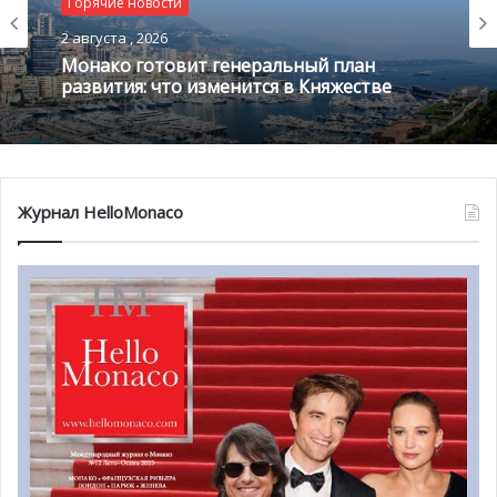
Горячие новости
Кроме всего, на следующий день была организована
торговая миссия MEB для делегации предприятий
2 августа , 2026
Монако готовит генеральный план
Монако, в сотрудничестве с Advantage Austria
развития: что изменится в Княжестве
(австрийская организация по продвижению бизнеса) и
Wirtschaftskammer Österreich (WKÖ — Австрийская
торговая палата).
Фото: en.gouv.mc
Журнал HelloMonaco