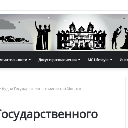
мечательности
Досуг и развлечения
MC Lifestyle
Инс
 будни Государственного министра Монако
Государственного