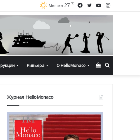
℃
Facebook
Twitter
YouTube
Instagram
27
Monaco
Смотреть
Искать
трукции
Ривьера
О HelloMonaco
корзину
Журнал HelloMonaco