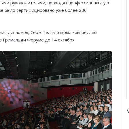
нными руководителями, проходят профессиональную
тве было сертифицировано уже более 200
ния дипломов, Серж Телль открыл конгресс по
в Гримальди Форуме до 14 октября.