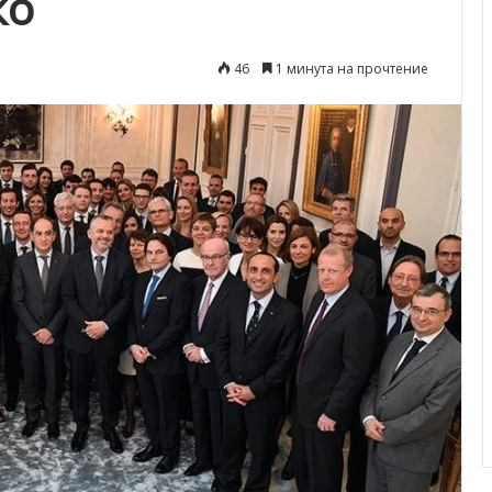
ко
46
1 минута на прочтение