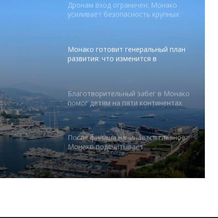
Монако готовит генеральный план
развития: что изменится в
Княжестве
Благотворительный забег в Монако
помог детям на пяти континентах
абег в
После финиша начинается главное:
 на
Монако подсчитывает
экономическую ценность Гран-при
Формулы-1
Отели Монако стали главным
драйвером роста индустрии
гостеприимства
тся в
Князь Альбер II и Принцесса
Шарлен посетили 77-й Бал
Красного Креста Монако