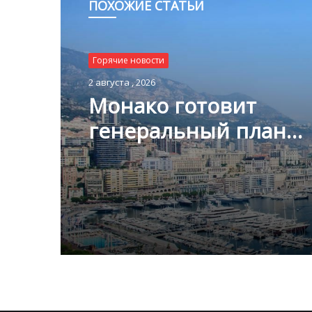
ПОХОЖИЕ СТАТЬИ
Горячие новости
Горячие новости
1 августа , 2026
2 августа , 2026
Благотворительный з
Монако помог детям
пяти континентах
Монако готовит
генеральный план
развития: что измени
Княжестве