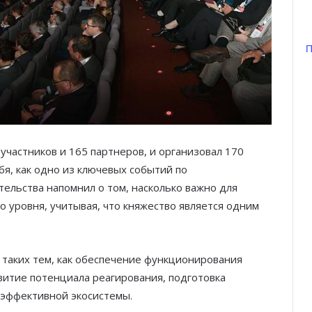
П
участников и 165 партнеров, и организовал 170
я, как одно из ключевых событий по
тельства напомнил о том, насколько важно для
о уровня, учитывая, что княжество является одним
Князь Альбер II и Принцесса
 таких тем, как обеспечение функционирования
Шарлен посетили 77-й Бал
Красного Креста Монако
витие потенциала реагирования, подготовка
 эффективной экосистемы.