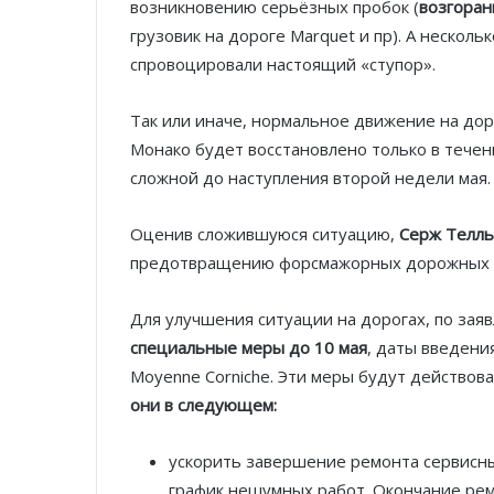
возникновению серьёзных пробок (
возгоран
грузовик на дороге Marquet и пр). А несколь
спровоцировали настоящий «ступор».
Так или иначе, нормальное движение на дор
Монако будет восстановлено только в течен
сложной до наступления второй недели мая.
Оценив сложившуюся ситуацию,
Серж Телль
предотвращению форсмажорных дорожных си
Для улучшения ситуации на дорогах, по за
специальные меры до 10 мая
, даты введени
Moyenne Corniche. Эти меры будут действов
они в следующем:
ускорить завершение ремонта сервисных 
график нешумных работ. Окончание рем