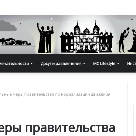
мечательности
Досуг и развлечения
MC Lifestyle
Инс
льные меры правительства по нормализации движения
еры правительства