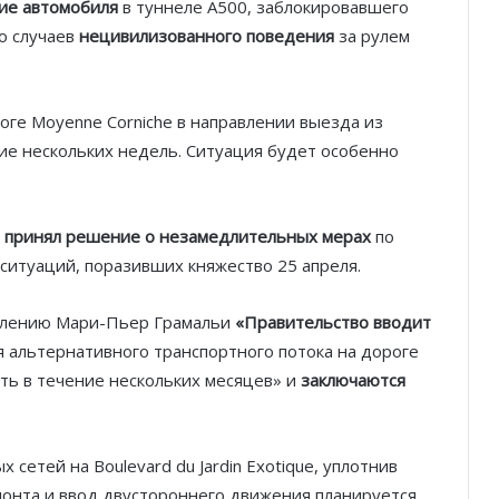
ие автомобиля
в туннеле A500, заблокировавшего
ко случаев
нецивилизованного поведения
за рулем
оге Moyenne Corniche в направлении выезда из
ие нескольких недель. Ситуация будет особенно
 принял решение о незамедлительных мерах
по
туаций, поразивших княжество 25 апреля.
явлению Мари-Пьер Грамальи
«Правительство вводит
я альтернативного транспортного потока на дороге
ать в течение нескольких месяцев» и
заключаются
сетей на Boulevard du Jardin Exotique, уплотнив
онта и ввод двустороннего движения планируется