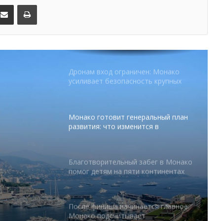
уровня на Лазурном Берегу
kedIn
Поделиться по электронной почте
Распечатать
Дронам вход ограничен: Монако
усиливает безопасность крупных
мероприятий
Монако готовит генеральный план
развития: что изменится в
Княжестве
Благотворительный забег в Монако
помог детям на пяти континентах
абег в
После финиша начинается главное:
Монако подсчитывает
 на
экономическую ценность Гран-при
Формулы-1
Отели Монако стали главным
драйвером роста индустрии