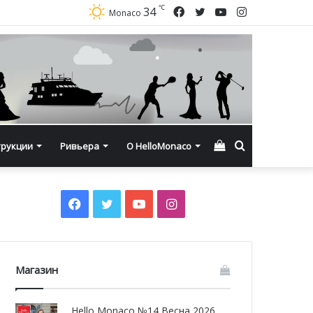
℃
Facebook
Twitter
YouTube
Instagram
34
Monaco
Смотреть
Искать
трукции
Ривьера
О HelloMonaco
корзину
Facebook
Twitter
YouTube
Instagram
Магазин
Hello Monaco №14 Весна 2026