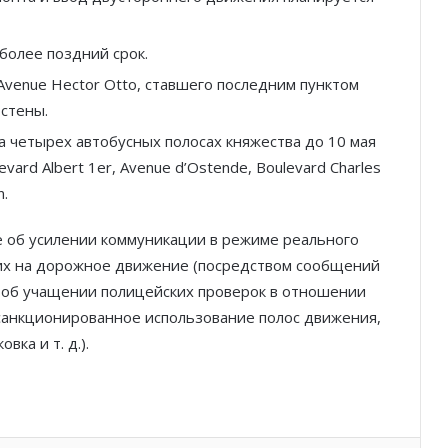
Князь Альбер II и Принцесса
более поздний срок.
Шарлен посетили 77-й Бал
Avenue Hector Otto, ставшего последним пунктом
Красного Креста Монако
стены.
Шарль Леклер вновь в борьбе:
 четырех автобусных полосах княжества до 10 мая
Ferrari набирает скорость перед
vard Albert 1er, Avenue d’Ostende, Boulevard Charles
паузой
n.
SBM и Be Safe Monaco продлили
е об усилении коммуникации в режиме реального
партнёрство ради безопасных
х на дорожное движение (посредством сообщений
летних ночей
, об учащении полицейских проверок в отношении
санкционированное использование полос движения,
В Монако раскрыли мошенничество
с драгоценностями на сумму свыше
вка и т. д.).
€1 млн
От Нью-Йорка до Монако: BIG ART
FESTIVAL готовит вечер мирового