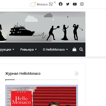
℃
Facebook
Twitter
YouTube
Instagram
32
Monaco
Смотреть
Искать
трукции
Ривьера
О HelloMonaco
корзину
Журнал HelloMonaco