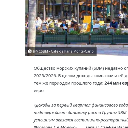
@MCSBM - Café de Paris Monte-Carlo
Общество морских купаний (SBM) недавно о
2025/2026. В целом доходы компании и её д
тем же периодом прошлого года:
244 млн ев
евро.
«Доходы за первый квартал финансового года
подтверждают динамику роста Группы SBM 
успешным оказался гостинично-ресторанный 
Формулы-1 в Монако»
, — заявил Стефан Вале