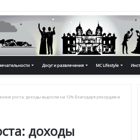
мечательности
Досуг и развлечения
MC Lifestyle
Инс
волне роста: доходы выросли на 12% благодаря рекордам в
ста: доходы