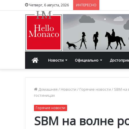
Четверг, 6 августа, 2026
ИНТЕРЕСНО
Главная
Новости
Официально
Достопри
Домашняя
/
Новости
/
Горячие новости
/
SBM на 
гостиницах
Горячие новости
SBM на волне ро