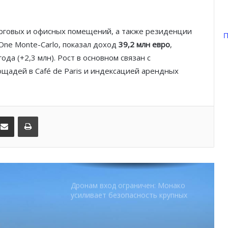
паузой
рговых и офисных помещений, а также резиденции
SBM и Be Safe Monaco продлили
П
партнёрство ради безопасных
 и One Monte-Carlo, показал доход
39,2 млн евро
,
летних ночей
ода (+2,3 млн). Рост в основном связан с
щадей в Café de Paris и индексацией арендных
В Монако раскрыли мошенничество
с драгоценностями на сумму свыше
€1 млн
kedIn
Поделиться по электронной почте
Распечатать
От Нью-Йорка до Монако: BIG ART
FESTIVAL готовит вечер мирового
уровня на Лазурном Берегу
Дронам вход ограничен: Монако
усиливает безопасность крупных
мероприятий
Монако готовит генеральный план
развития: что изменится в