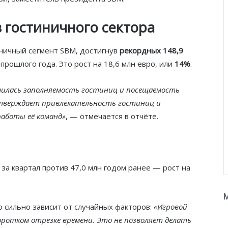
 гостиничного сектора
ничный сегмент SBM, достигнув
рекордных 148,9
прошлого года. Это рост на 18,6 млн евро, или
14%
.
ичилась заполняемость гостиниц и посещаемость
дтверждает привлекательность гостиниц и
работы её команд»
, — отмечается в отчёте.
за квартал против 47,0 млн годом ранее — рост на
Князь Альбер II и Принцесса
Шарлен посетили 77-й Бал
Красного Креста Монако
 сильно зависит от случайных факторов:
«Игровой
Шарль Леклер вновь в борьбе:
ротком отрезке времени. Это не позволяет делать
Ferrari набирает скорость перед