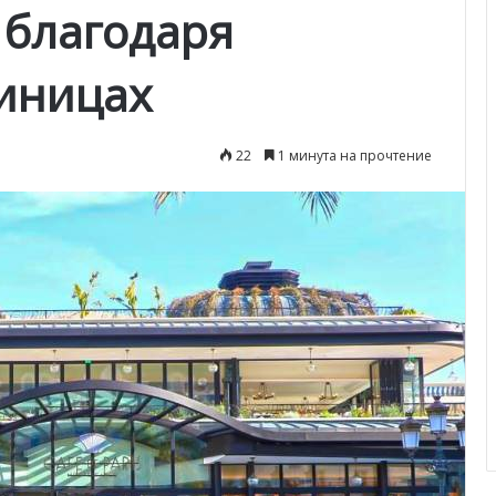
 благодаря
тиницах
22
1 минута на прочтение