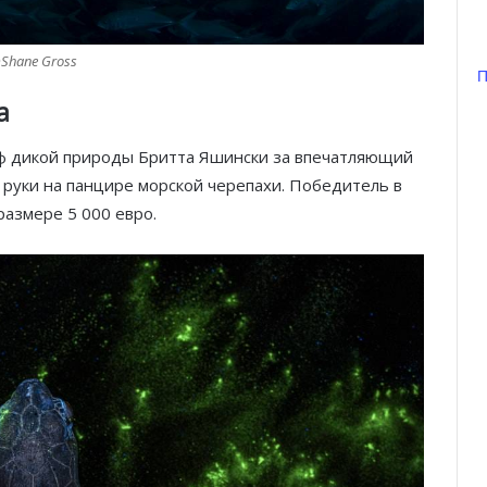
Shane Gross
П
а
аф дикой природы Бритта Яшински за впечатляющий
 руки на панцире морской черепахи. Победитель в
размере 5 000 евро.