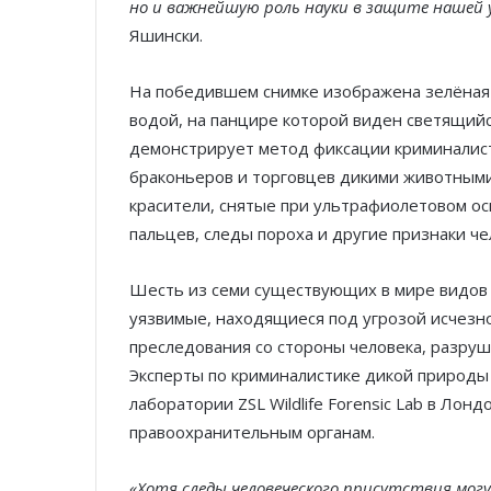
но и важнейшую роль науки в защите нашей
Яшински.
На победившем снимке изображена зелёная м
водой, на панцире которой виден светящийс
демонстрирует метод фиксации криминалис
браконьеров и торговцев дикими животным
красители, снятые при ультрафиолетовом о
пальцев, следы пороха и другие признаки ч
Шесть из семи существующих в мире видов 
уязвимые, находящиеся под угрозой исчезно
преследования со стороны человека, разруш
Эксперты по криминалистике дикой природы 
лаборатории ZSL Wildlife Forensic Lab в Л
правоохранительным органам.
«Хотя следы человеческого присутствия мо