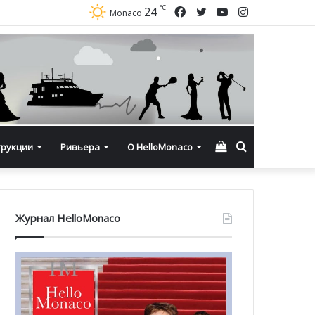
℃
Facebook
Twitter
YouTube
Instagram
24
Monaco
Смотреть
Искать
трукции
Ривьера
О HelloMonaco
корзину
Журнал HelloMonaco