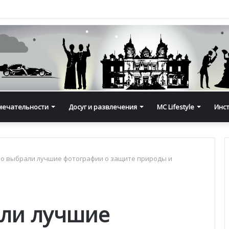
мечательности
Досуг и развлечения
MC Lifestyle
Инс
о выбрали лучшие фотографии о защите природы и
али лучшие