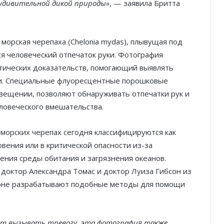
 удивительной дикой природы»
, — заявила Бритта
орская черепаха (Chelonia mydas), плывущая под
я человеческий отпечаток руки. Фотография
тических доказательств, помогающий выявлять
и. Специальные флуоресцентные порошковые
свещении, позволяют обнаруживать отпечатки рук и
еловеческого вмешательства.
морских черепах сегодня классифицируются как
вения или в критической опасности из-за
ения среды обитания и загрязнения океанов.
доктор Александра Томас и доктор Луиза Гибсон из
ондоне разрабатывают подобные методы для помощи
гут вызывать тревогу, эта фотография также