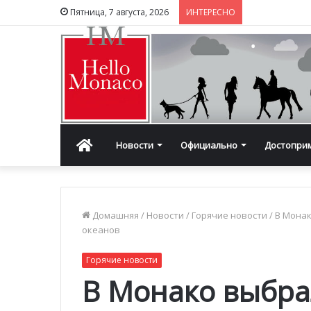
Пятница, 7 августа, 2026
ИНТЕРЕСНО
Главная
Новости
Официально
Достопри
Домашняя
/
Новости
/
Горячие новости
/
В Монак
океанов
Горячие новости
В Монако выбр