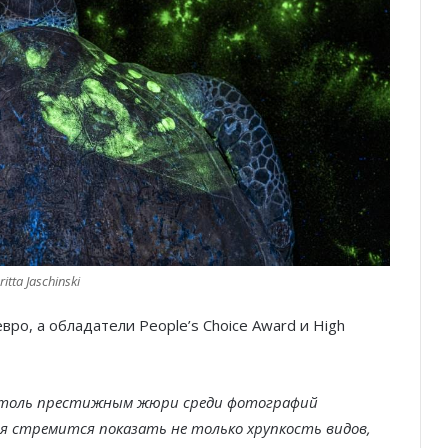
itta Jaschinski
вро, а обладатели People’s Choice Award и High
 столь престижным жюри среди фотографий
я стремится показать не только хрупкость видов,