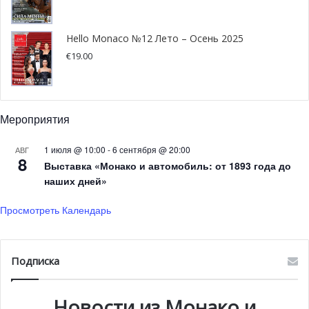
свои
инвестиционные проекты
.
Hello Monaco №12 Лето – Осень 2025
€
19.00
Мероприятия
1 июля @ 10:00
-
6 сентября @ 20:00
АВГ
8
Выставка «Монако и автомобиль: от 1893 года до
наших дней»
Просмотреть Календарь
Это экономически трудное время наступает после
Подписка
выгодного для SBM периода. С 1 апреля 2019 года по 31
марта 2020 года SBM Group получила прибыль 22,6 млн
Новости из Монако и