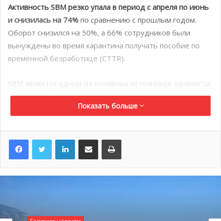
Активность SBM резко упала в период с апреля по июнь
и снизилась на 74%
по сравнению с прошлым годом.
Оборот снизился на 50%, а 66% сотрудников были
вынуждены во время карантина получать пособие по
временной безработице (CTTR).
SBM является одним из основных источников занятости
и доходов княжества. Группа управляет и владеет 52
Показать больше
объектами недвижимости в Монако, включая казино,
отели, рестораны, бары, ночные клубы, спа-салоны,
пляжные и гольф-клубы.
LinkedIn
Поделиться по электронной почте
Распечатать