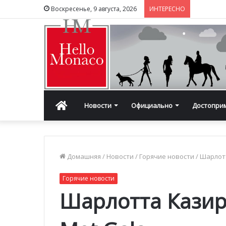
Воскресенье, 9 августа, 2026
ИНТЕРЕСНО
Главная
Новости
Официально
Достопри
Домашняя
/
Новости
/
Горячие новости
/
Шарлотт
Горячие новости
Шарлотта Казира