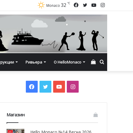
℃
Facebook
Twitter
YouTube
Instagram
32
Monaco
Смотреть
Искать
трукции
Ривьера
О HelloMonaco
корзину
Facebook
Twitter
YouTube
Instagram
Магазин
Hello Monaco №14 Весна 2026