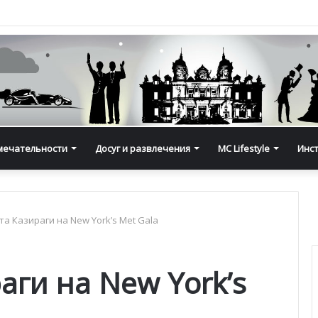
мечательности
Досуг и развлечения
MC Lifestyle
Инс
а Казираги на New York’s Met Gala
ги на New York’s