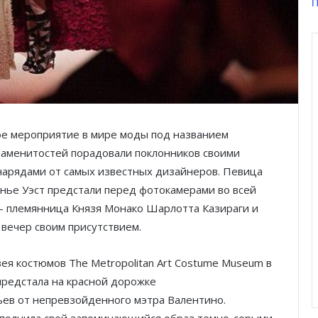
П
ое мероприятие в мире моды под названием
знаменитостей порадовали поклонников своими
арядами от самых известных дизайнеров. Певица
нье Уэст предстали перед фотокамерами во всей
 — племянница Князя Монако Шарлотта Казираги и
вечер своим присутствием.
я костюмов The Metropolitan Art Costume Museum в
предстала на красной дорожке
ьев от непревзойденного мэтра Валентино.
ополнила свой запоминающийся образ темно-серыми