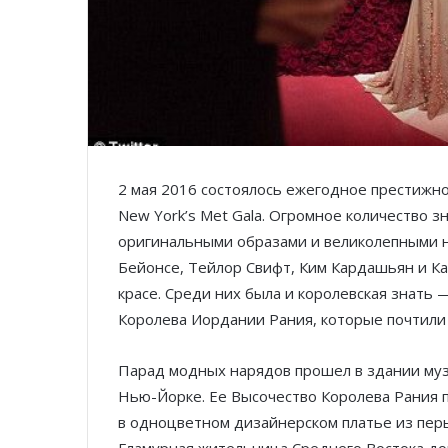
2 мая 2016 состоялось ежегодное престижн
New York’s Met Gala. Огромное количество 
оригинальными образами и великолепными н
Бейонсе, Тейлор Свифт, Ким Кардашьян и Ка
красе. Среди них была и королевская знать
Королева Иордании Рания, которые почтили 
Парад модных нарядов прошел в здании музе
Нью-Йорке. Ее Высочество Королева Рания 
в одноцветном дизайнерском платье из пер
Гламурная жительница Среднего Востока д