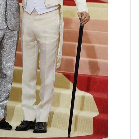
Благотворительный забег в Монако
помог детям на пяти континентах