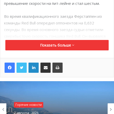
превышение скорости на пит-лейне и стал шестым.
Во время квалификационного заезда Ферстаппен из
команды Red Bull опередил оппонентов на 0,632
секунды. Во время основного заезда судьи отметили
сверхбыструю скорость гонщика Red Bull. Он вырвался
вперед со стартовой 13-й позиции и выиграл целых 17
Показать больше
секунд.
После 5-ти секундного штрафа за превышение
LinkedIn
Поделиться по электронной почте
Распечатать
скорости, Шарль оказался позади Фернандо Алонсо из
Alpine. Пилот Ferrari заехал на пит-лейн в конце 42 круга,
чтобы получить дополнительные баллы за самый
быстрый круг, однако не смог набрать достаточный
темп для присуждения очков. Перед тем, как заехать на
пит-стоп, Леклер опережал Alpine на целых 18 секунд.
Горячие новости
Возможно причиной неудачи стала ошибка команды
2 августа , 2026