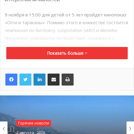
9 ноября в 15:00 для детей от 5 лет пройдет кинопоказ
«Огги и тараканы». Помимо этого в княжестве состоится
чемпионат по битбоксу. Loopstation SARO и Alexinho
предложат уникальное путешествие, созданное с
помощью музыки и звуков.
Показать больше
18 ноября в 20:00 ноября в небо над Княжеским
дворцом Монако поднимется две сотни дронов и
LinkedIn
Поделиться по электронной почте
Распечатать
устроят 12-ти минутное световое шоу.
18 ноября в Espace Léo Ferré в 21:00 гости увидят
мюзикл «Les Franglaises».
19 ноября в 18:00 состоится концерт сестер Камиллы и
Жюли. Бертолле (виолончель и скрипка).
Горячие новости
2 августа , 2026