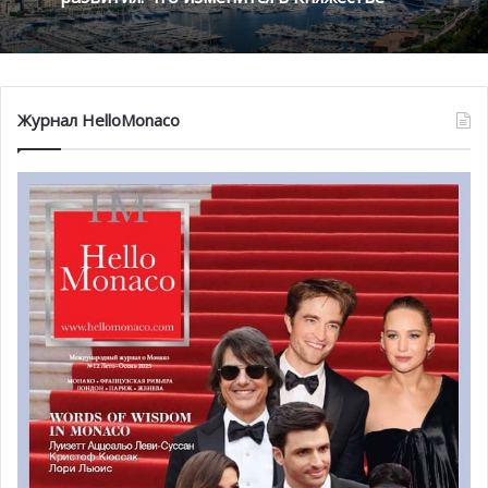
Защита Дориака надеялась на менее суровый приговор,
ссылаясь на психологическое давление, которое
Яновски якобы оказывал на своего тренера.
Журнал HelloMonaco
Правосудие добралось и до племянницы Яновски,
Катарины Яновски
(Katarzyna Janowska), приговоренной
к
6 месяцам условного заключения
за то, что она, без
разрешения, пронесла в тюрьму SIM-карту для своего