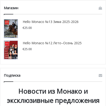
делу удалось немногим, однако уже сейчас известно,
Магазин
что вынесенные вердикты будут оспариваться
большинством обвиненных.
Hello Monaco №13 Зима 2025-2026
Фото: edic-cakovec.eu/pixabay
€
25.00
Hello Monaco №12 Лето–Осень 2025
€
25.00
Подписка
Новости из Монако и
эксклюзивные предложения