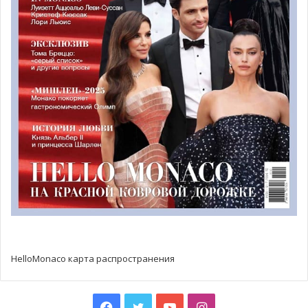
Гишар
(Pascal Guichard) разрешит показать запись
признания Яновски прямо во время слушания, прояснив
тем самым один из мотивов убийства.
Согласно видеозаписи с дачи показаний, Вожич Яновски
дважды отказывается от присутствия адвоката, а также
переводчика. Отвечая на вопрос одного из
следователей, он четко признается в убийстве Элен
Пастор и в том, что именно он попросил Паскаля
Дориака «решить проблему с тещей».
Показания Яновски также представили следствию мотив
для убийства. Будучи на тот момент женатым на дочери
миллиардерши,
Сильвии Пастор
(Sylvia Pastor),
HelloMonaco карта распространения
подозреваемый утверждал, что заказал убийство для
того, чтобы спасти свою супругу от «вечной хватки ее
властной матери».
Facebook
Twitter
YouTube
Instagram