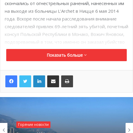
скончались от огнестрельных ранений, нанесенных им
на выходе из больницы L’Archet в Ницце 6 мая 2014
года. Вскоре после начала расследования внимание
следователей привлек 69-летний зять убитой, почетный
консул Польской Республики в Монако, Вожич Яновски,
подозреваемый в том, что именно он заказал убийство
своей тещи.
Показать больше
Во время дачи показаний в суде, личный тренер
польского консула,
Паскаль Дориак
(Pascal Dauriac),
LinkedIn
Поделиться по электронной почте
Распечатать
признался, что Яновски попросил его нанять людей для
того, чтобы «ликвидировать старушку». В июне 2014
года, во время своего задержания, зять убитой
признался в содеянном перед следователями.
Однако позднее, адвокат Яновски опроверг полученное
признание, объяснив, что его клиент, будучи
Горячие новости