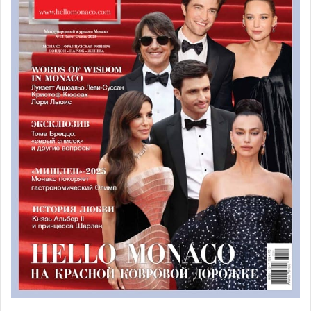
дела автоматический механизм хронографа, доступный
в продаже.
В 1970 году первым лицом, представляющим
легендарную модель часов, стал
гонщик Джо Зифферт
,
спонсором которого в то время выступала марка TAG
Heuer. Уже в следующем году уникальный хронограф
появился на экранах всего мира в фильме «Ле-Ман».
Американский актер Стив Маккуин действительно
настоял на том, чтобы носить TAG Heuer Monaco во
время съемок фильма в 1971. Благодаря голливудской
звезде модель стала предметом мгновенной
узнаваемости, а также многих подделок. С тех пор
часы
«Маккуин Монако» (модель 1133B) стали высоко
цениться среди коллекционеров.