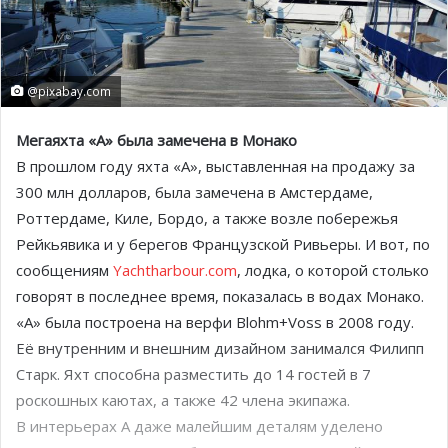
@pixabay.com
Мегаяхта «A» была замечена в Монако
В прошлом году яхта «A», выставленная на продажу за
300 млн долларов, была замечена в Амстердаме,
Роттердаме, Киле, Бордо, а также возле побережья
Рейкьявика и у берегов Французской Ривьеры. И вот, по
сообщениям
Yachtharbour.com
, лодка, о которой столько
говорят в последнее время, показалась в водах Монако.
«A» была построена на верфи Blohm+Voss в 2008 году.
Её внутренним и внешним дизайном занимался Филипп
Старк. Яхт способна разместить до 14 гостей в 7
роскошных каютах, а также 42 члена экипажа.
В интерьерах А даже малейшим деталям уделено