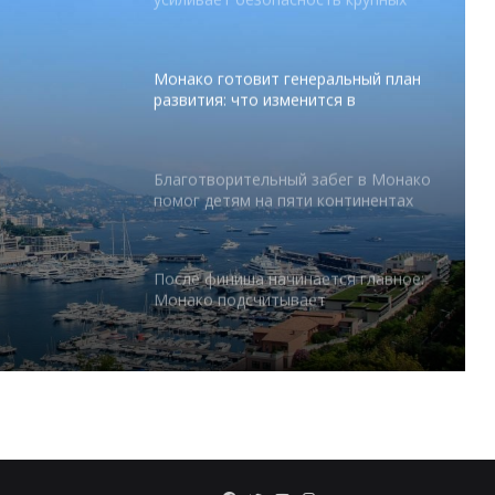
развития: что изменится в
Княжестве
Благотворительный забег в Монако
помог детям на пяти континентах
После финиша начинается главное:
абег в
Монако подсчитывает
экономическую ценность Гран-при
 на
Формулы-1
Отели Монако стали главным
тся в
драйвером роста индустрии
гостеприимства
Князь Альбер II и Принцесса
Шарлен посетили 77-й Бал
Красного Креста Монако
Шарль Леклер вновь в борьбе: