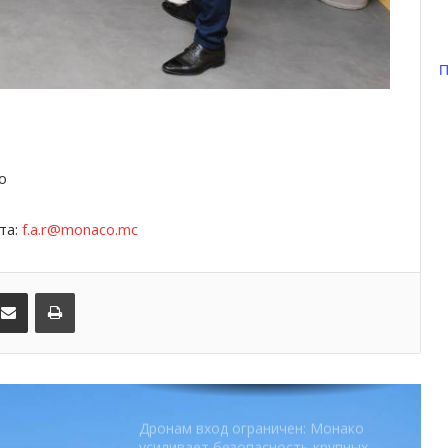
паузой
П
SBM и Be Safe Monaco продлили
партнёрство ради безопасных
летних ночей
В Монако раскрыли мошенничество
o
с драгоценностями на сумму свыше
€1 млн
та:
f.a.r@monaco.mc
От Нью-Йорка до Монако: BIG ART
FESTIVAL готовит вечер мирового
уровня на Лазурном Берегу
kedIn
Поделиться по электронной почте
Распечатать
Дронам вход ограничен: Монако
усиливает безопасность крупных
мероприятий
Монако готовит генеральный план