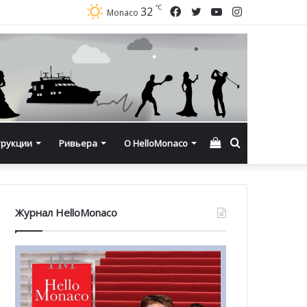
℃
Facebook
Twitter
YouTube
Instagram
32
Monaco
Смотреть
Искать
трукции
Ривьера
О HelloMonaco
корзину
Журнал HelloMonaco