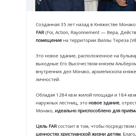
Созданная 35 лет назад в Княжестве Монако 
FAR
(Foi, Action, Rayonnement — Вера, Дейст
помещение
на территории Виллы Тереза (Vill
Это новое здание, расположенное на бульв
выходные Его Высочеством князем Альбером 
внутренних дел Монако, архиепископа княже
личностей.
Обладая 1284 кв.м жилой площади и 184 кв.м
наружных лестниц, это
новое здание
, отре
Монако,
идеально приспособлено для приё
Цель FAR
состоит в том, чтобы посредством 
ценностях христианской жизни детям
. Благ