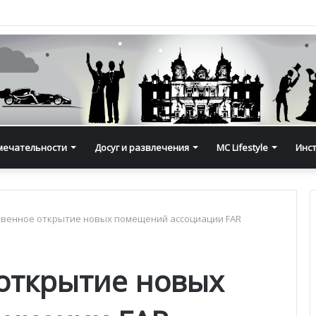
мечательности
Досуг и развлечения
MC Lifestyle
Инс
твенное открытие новых помещений ассоциации FAR
открытие новых