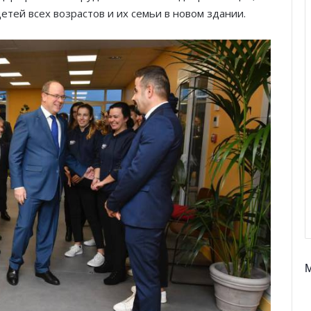
етей всех возрастов и их семьи в новом здании.
Князь Альбер II и Принцесса
Шарлен посетили 77-й Бал
Красного Креста Монако
Шарль Леклер вновь в борьбе:
Ferrari набирает скорость перед