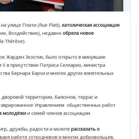
на улице Плати (Rue Plati),
католическая ассоциация
вие, Воздействие), недавно
обрела новое
a Thérèse).
аре Жарден Экзотик, было открыто в минувшие
II в присутствии Патриса Селларио, министра
ства Бернара Барси и многих других влиятельных
 дворовой территории, балконов, террас и
ставрированное Управлением
общественных работ
ма молодёжи
и семей членов ассоциации.
игр, дружбы, радости и молитв
рассказать о
одаря работе сотрудников и многих добровольцев,