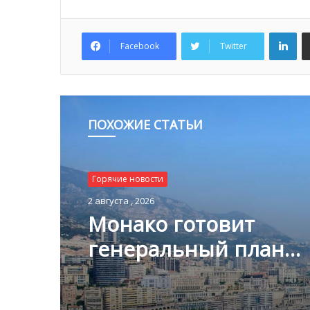
Lin
Facebook
Twitter
ПОХОЖИЕ СТАТЬИ
Горячие новости
2 августа , 2026
Монако готовит
генеральный план
развития: что измени
Княжестве