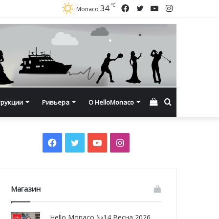
℃
Facebook
Twitter
YouTube
Instagram
34
Monaco
Смотреть
Искать
трукции
Ривьера
О HelloMonaco
корзину
Facebook
Twitter
YouTube
Instagram
Магазин
Hello Monaco №14 Весна 2026