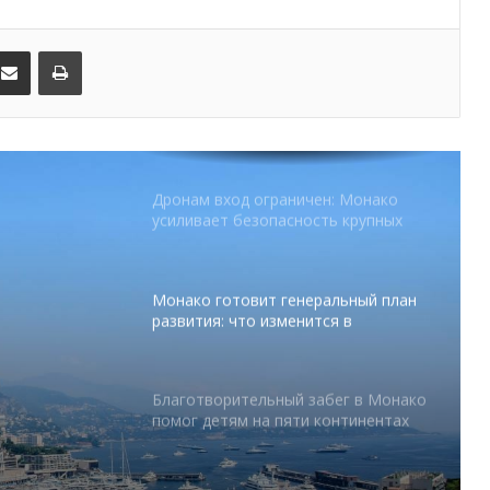
В Монако раскрыли мошенничество
с драгоценностями на сумму свыше
€1 млн
kedIn
Поделиться по электронной почте
Распечатать
От Нью-Йорка до Монако: BIG ART
FESTIVAL готовит вечер мирового
уровня на Лазурном Берегу
Дронам вход ограничен: Монако
усиливает безопасность крупных
мероприятий
Монако готовит генеральный план
развития: что изменится в
Княжестве
Благотворительный забег в Монако
помог детям на пяти континентах
тся в