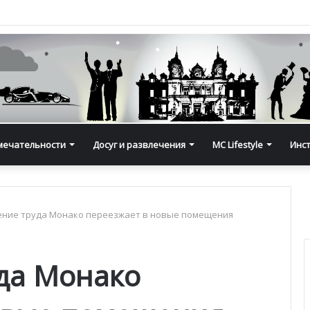
мечательности
Досуг и развлечения
MC Lifestyle
Инс
ение труда Монако переезжает в новые помещения
да Монако