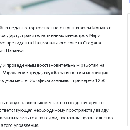
П
был недавно торжественно открыт князем Монако в
ера Дарту, правительственных министров Мари-
кже президента Национального совета Стефана
ля Паланки.
Князь Альбер II и Принцесса
Шарлен посетили 77-й Бал
Красного Креста Монако
у и проведённым восстановительным работам на
),
Управление труда, служба занятости и инспекция
Шарль Леклер вновь в борьбе:
 одном месте. Их офисы занимают примерно 1250
Ferrari набирает скорость перед
паузой
ь в двух различных местах по соседству друг от
SBM и Be Safe Monaco продлили
партнёрство ради безопасных
оответствующая необходимому пространству ввиду
летних ночей
величивались год за годом, заставила правительство
этого управления.