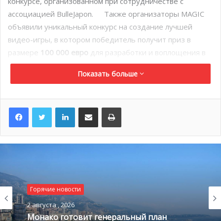
конкурсе, организованном при сотрудничестве с
ассоциацией BulleJapon. Также организаторы MAGIC
объявили уникальный конкурс на создание лучшей
видео-игры, в котором победитель получит приз в
размере
100 000 евро
для разработки и воплощения в
жизнь своего проекта.
Показать больше
LinkedIn
Поделиться по электронной почте
Распечатать
Горячие новости
Популярность первой конференции MAGIC, которая
2 августа , 2026
состоялась 21 марта прошлого года, доказала, что
Монако готовит генеральный план