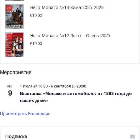
Hello Monaco №13 Зима 2025-2026
€
19.00
Hello Monaco №12 Лето – Осень 2025
€
19.00
***
Дата:
суббота 27 февраля 2016
Мероприятия
Время:
с 9:00 по 19:00
Вход на мероприятие
бесплатный
для всех желающих,
1 июля @ 10:00
-
6 сентября @ 20:00
АВГ
9
но количество мест ограничено. Для участия
Выставка «Монако и автомобиль: от 1893 года до
наших дней»
необходимо зарегистрироваться на сайте
https://www.magic-ip.com
Просмотреть Календарь
Подписка