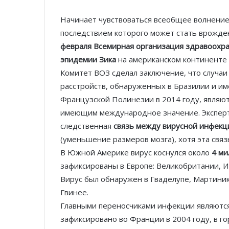
Начинает чувствоваться всеобщее волнение
последствием которого может стать врожде
февраля Всемирная организация здравоохра
эпидемии Зика
на американском континенте 
Комитет ВОЗ сделал заключение, что случаи
расстройств, обнаруженных в Бразилии и им
Французской Полинезии в 2014 году, являю
имеющим международное значение. Эксперт
следственная
связь между вирусной инфекц
(уменьшение размеров мозга), хотя эта связ
В Южной Америке вирус коснулся около
4 ми
зафиксированы в Европе: Великобритании, И
Вирус был обнаружен в Гваделупе, Мартиник
Гвинее.
Главными переносчиками инфекции являютс
зафиксировано во Франции в 2004 году, в г