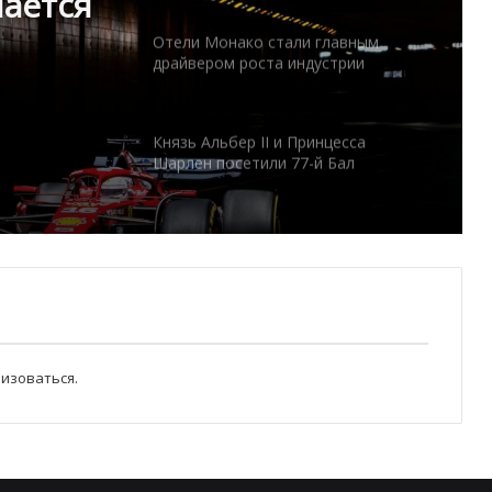
Формулы-1
Отели Монако стали главным
драйвером роста индустрии
гостеприимства
ость
Князь Альбер II и Принцесса
Шарлен посетили 77-й Бал
Красного Креста Монако
Шарль Леклер вновь в борьбе:
Ferrari набирает скорость перед
паузой
SBM и Be Safe Monaco продлили
партнёрство ради безопасных
изоваться
.
летних ночей
В Монако раскрыли мошенничество
с драгоценностями на сумму свыше
€1 млн