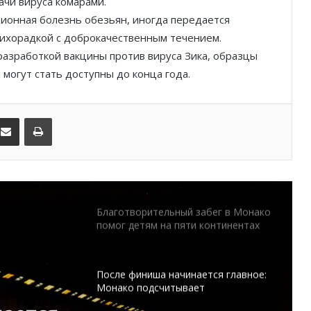
ачи вируса комарами.
ионная болезнь обезьян, иногда передается
От Нью-Йорка до Монако: BIG ART
FESTIVAL готовит вечер мирового
лихорадкой с доброкачественным течением.
уровня на Лазурном Берегу
разработкой вакцины против вируса Зика, образцы
могут стать доступны до конца года.
Дронам вход ограничен: Монако
усиливает безопасность крупных
мероприятий
kedIn
Поделиться по электронной почте
Распечатать
Монако готовит генеральный план
развития: что изменится в
Княжестве
Благотворительный забег в Монако
помог детям на пяти континентах
После финиша начинается главное:
Монако подсчитывает
экономическую ценность Гран-при
ается