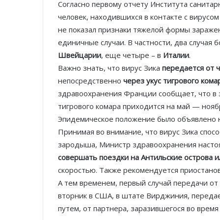
Согласно первому отчету Института санитарн
человек, находившихся в контакте с вирусо
не показал признаки тяжелой формы зараже
единичные случаи. В частности, два случая
Швейцарии
, еще четыре – в
Италии
.
Важно знать, что вирус Зика
передается от 
непосредственно
через укус тигрового кома
здравоохранения Франции сообщает, что в з
тигрового комара приходится на май — нояб
Эпидемическое положение было объявлено н
Принимая во внимание, что вирус Зика спос
зародыша, Министр здравоохранения насто
совершать поездки на Антильские острова и
скоростью. Также рекомендуется приостано
А тем временем, первый случай передачи от 
вторник в США, в штате Вирджиния, переда
путем, от партнера, заразившегося во время