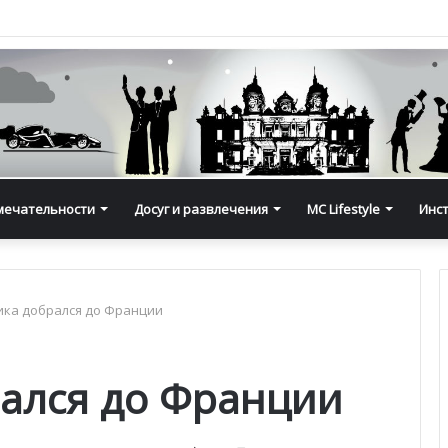
мечательности
Досуг и развлечения
MC Lifestyle
Инс
ика добрался до Франции
рался до Франции