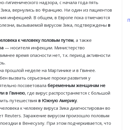
о-гигиенического надзора, с начала года пять
м Зика, вернулись во Францию. Ни один из пациентов
ния инфекцией. В общем, в Европе пока отмечаются
П
 болезни, вызываемой вирусом Зика, подтверждены
в
Князь Альбер II и Принцесса
Шарлен посетили 77-й Бал
человека к человеку половым путем
, а также
Красного Креста Монако
ра
— носителя инфекции. Министерство
имнее время опасности нет, т.к. период активности
Шарль Леклер вновь в борьбе:
рь.
Ferrari набирает скорость перед
а прошлой неделе на Мартинике и в Гвинее.
паузой
обен вызвать серьезные пороки развития у
ятельно посоветовала
беременным женщинам не
SBM и Be Safe Monaco продлили
партнёрство ради безопасных
ли в Гвинею
, где вирус распространяется с большой
летних ночей
вить путешествия
в Южную Америку
.
человека к человеку вируса Зика диагностирован во
В Монако раскрыли мошенничество
ет Reuters. Заражение вирусом произошло половым
с драгоценностями на сумму свыше
 поездки в Венесуэлу. При этом подчеркивается, что
€1 млн