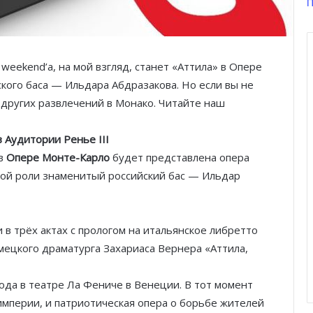
П
ekend’a, на мой взгляд, станет «Аттила» в Опере
кого баса — Ильдара Абдразакова. Но если вы не
а других развлечений в Монако. Читайте наш
 Аудитории Ренье III
в
Опере Монте-Карло
будет представлена опера
ной роли знаменитый российский бас — Ильдар
 в трёх актах с прологом на итальянское либретто
мецкого драматурга Захариаса Вернера «Аттила,
ода в театре Ла Фениче в Венеции. В тот момент
империи, и патриотическая опера о борьбе жителей