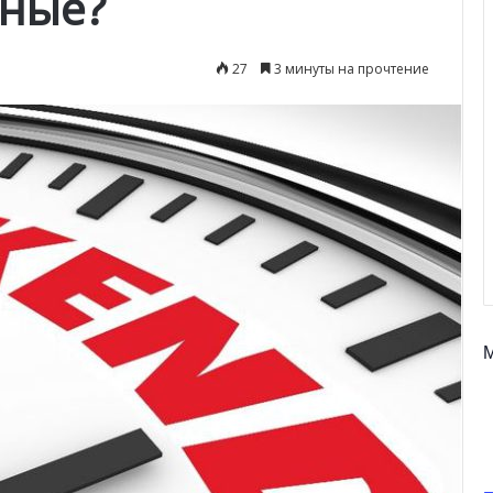
дные?
27
3 минуты на прочтение