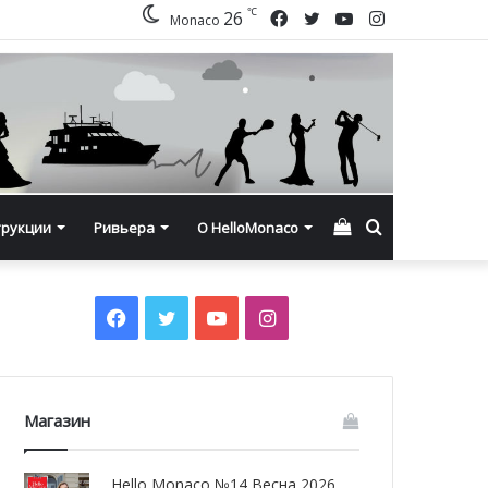
℃
Facebook
Twitter
YouTube
Instagram
26
Monaco
Смотреть
Искать
трукции
Ривьера
О HelloMonaco
корзину
Facebook
Twitter
YouTube
Instagram
Магазин
Hello Monaco №14 Весна 2026