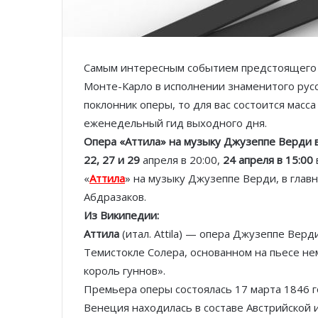
Самым интересным событием предстоящего we
Монте-Карло в исполнении знаменитого русс
поклонник оперы, то для вас состоится масс
еженедельный гид выходного дня.
Опера «Аттила» на музыку Джузеппе Верди в
22, 27 и 29
апреля в 20:00,
24 апреля в 15:00
«
Аттила
» на музыку Джузеппе Верди, в глав
Абдразаков.
Из Википедии:
Аттила
(итал.
Attila
) — опера Джузеппе Верди
Темистокле Солера, основанном на пьесе не
король гуннов».
Премьера оперы состоялась 17 марта 1846 г
Венеция находилась в составе Австрийской 