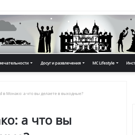
мечательности
Досуг и развлечения
MC Lifestyle
Инс
 в Монако: а что вы делаете в выходные?
о: а что вы