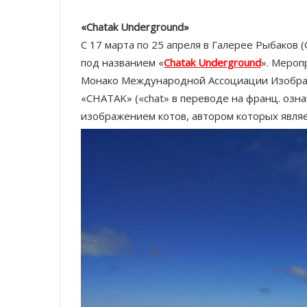
«Chatak Underground»
С 17 марта по 25 апреля в Галерее Рыбаков (
под названием «
Chatak Underground
». Мероп
Монако Международной Ассоциации Изобра
«CHATAK» («chat» в переводе на франц. означ
изображением котов, автором которых являе