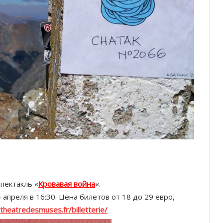
спектакль «
Кровавая война
«.
4 апреля в 16:30. Цена билетов от 18 до 29 евро,
theatredesmuses.fr/billetterie/