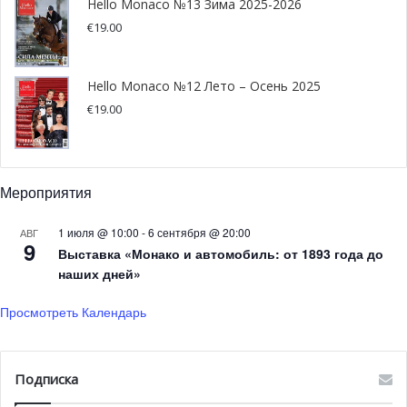
Hello Monaco №13 Зима 2025-2026
€
19.00
За девять дней команда одержала девять побед (36
голов и 2 упущенных мяча). ASM FF занимает первое
место в турнирной таблице региона и выходит в плей-
Hello Monaco №12 Лето – Осень 2025
офф второго дивизиона.
€
19.00
Браво, женская команда Монако!
Мероприятия
1 июля @ 10:00
-
6 сентября @ 20:00
АВГ
9
Выставка «Монако и автомобиль: от 1893 года до
наших дней»
Просмотреть Календарь
Подписка