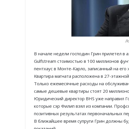
Л
В начале недели господин Грин прилетел в 
Gulfstream стоимостью в 100 миллионов фунт
пентхаус в Монте­-Карло, записанный на его 
Квартира магната расположена в 27­-этажно
Только ежемесячные расходы на обслуживани
самые дешевые квартиры стоят 20 миллионо
Юридический директор BHS уже направил Го
которые сэр Филип взял из компании. Профс
позитивных результатах первоначальных пер
В ближайшее время супруги Грин должны бу
показаний.