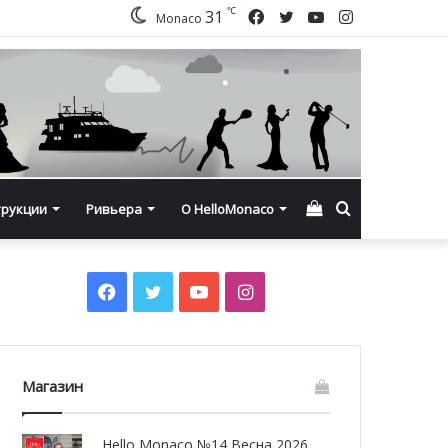
℃
Facebook
Twitter
YouTube
Instagram
31
Monaco
Смотреть
Искать
трукции
Ривьера
О HelloMonaco
корзину
Facebook
Twitter
YouTube
Instagram
Магазин
Hello Monaco №14 Весна 2026