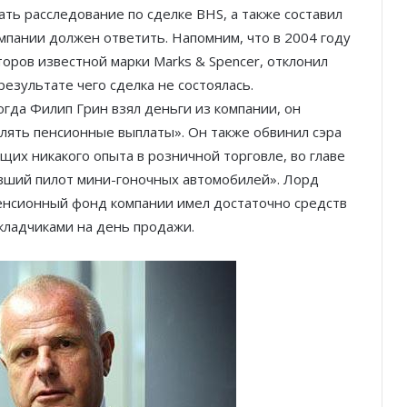
ть расследование по сделке BHS, а также составил
мпании должен ответить. Напомним, что в 2004 году
оров известной марки Mаrks & Spencer, отклонил
результате чего сделка не состоялась.
огда Филип Грин взял деньги из компании, он
лять пенсионные выплаты». Он также обвинил сэра
щих никакого опыта в розничной торговле, во главе
ший пилот мини-­гоночных автомобилей». Лорд
пенсионный фонд компании имел достаточно средств
кладчиками на день продажи.