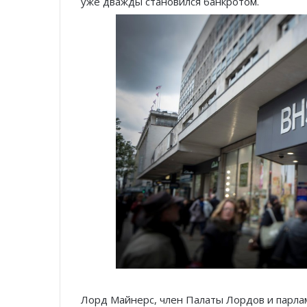
уже дважды становился банкротом.
Лорд Майнерс, член Палаты Лордов и парлам