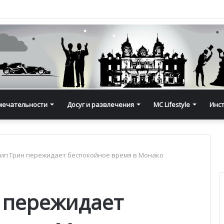
мечательности
Досуг и развлечения
MC Lifestyle
Инс
ип Грин пережидает беспокойное время в Монако
 пережидает