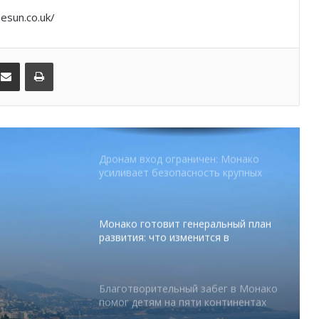
sun.co.uk/
В Монако раскрыли мошенничество
с драгоценностями на сумму свыше
€1 млн
kedIn
Поделиться по электронной почте
Распечатать
От Нью-Йорка до Монако: BIG ART
FESTIVAL готовит вечер мирового
уровня на Лазурном Берегу
Дронам вход ограничен: Монако
усиливает безопасность крупных
мероприятий
Монако готовит генеральный план
развития: что изменится в
Княжестве
Благотворительный забег в Монако
помог детям на пяти континентах
тся в