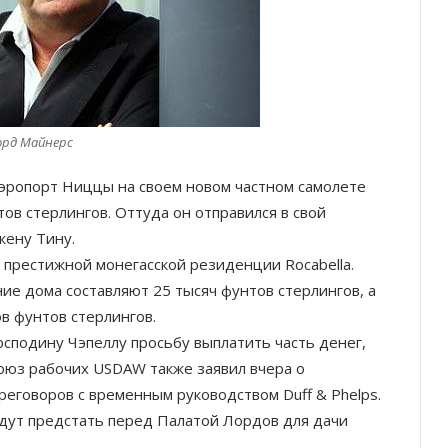
орд Mайнерс
аэропорт Ниццы на своем новом частном самолете
ов стерлингов. Оттуда он отправился в свой
Князь Альбер II и Принцесса
Шарлен посетили 77-й Бал
жену Тину.
Красного Креста Монако
й престижной монегасской резиденции Rocabella.
е дома составляют 25 тысяч фунтов стерлингов, а
Шарль Леклер вновь в борьбе:
в фунтов стерлингов.
Ferrari набирает скорость перед
сподину Чэпеллу просьбу выплатить часть денег,
паузой
оюз рабочих USDAW также заявил вчера о
еговоров с временным руководством Duff & Phelps.
SBM и Be Safe Monaco продлили
партнёрство ради безопасных
дут предстать перед Палатой Лордов для дачи
летних ночей