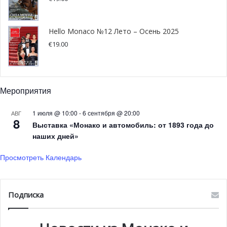
Уайлд-карты в основную сетку парного разряда:
Hello Monaco №12 Лето – Осень 2025
€
19.00
Ромен Арнеодо (Монако) / Мануэль Гиньяр
(Франция):
Франко-монегасская пара,
рассчитывающая на успех на домашнем турнире.
Петрос Циципас / Стефанос Циципас (Греция):
Мероприятия
Братья Циципас, один из которых — бывший
1 июля @ 10:00
-
6 сентября @ 20:00
АВГ
чемпион турнира в одиночном разряде, обещают
8
Выставка «Монако и автомобиль: от 1893 года до
зрелищные матчи.
наших дней»
Артур Риндеркнех (Франция) / Валентен Вашеро
(Монако):
Сильная команда, намеренная
Просмотреть Календарь
порадовать публику и добиться громкого
результата.
Подписка