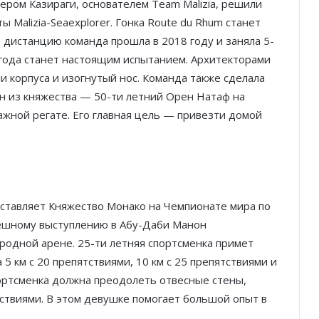
ером Казираги, основателем Team Malizia, решили
 Malizia-Seaexplorer. Гонка Route du Rhum станет
 дистанцию команда прошла в 2018 году и заняла 5-
22 года станет настоящим испытанием. Архитекторами
и корпуса и изогнутый нос. Команда также сделала
н из княжества — 50-ти летний Орен Натаф на
важной регате. Его главная цель — привезти домой
ставляет Княжество Монако на Чемпионате мира по
спешному выступлению в Абу-Даби Манон
родной арене. 25-ти летняя спортсменка примет
 5 км с 20 препятствиями, 10 км с 25 препятствиями и
портсменка должна преодолеть отвесные стены,
ствиями. В этом девушке помогает большой опыт в