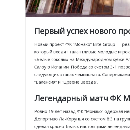
Первый успех нового про
Новый проект ФК “Монако” Elite Group — рез
который входят талантливые молодые игроки
«Белые соколы» на Международном кубке Ал
Салоу в Испании. Победа со счетом 3-1 позв
следующих этапах чемпионата. Соперниками 
“Валенсия” и “Црвене Звезда”.
Легендарный матч ФК 
Ровно 19 лет назад ФК “Монако” одержал н
Депортиво Ла-Корунья со счетом 8:3 на гру
сделал красно-белых настоящими легендами