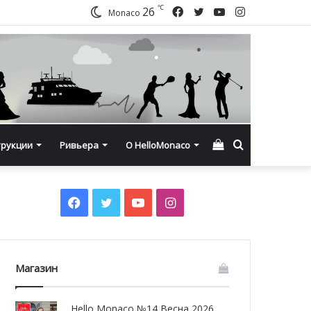
℃
Facebook
Twitter
YouTube
Instagram
26
Monaco
Смотреть
Искать
трукции
Ривьера
О HelloMonaco
корзину
Facebook
Twitter
YouTube
Instagram
Магазин
Hello Monaco №14 Весна 2026