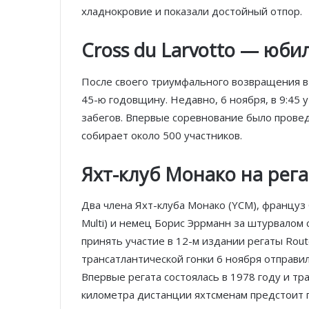
хладнокровие и показали достойный отпор.
Cross du Larvotto — юб
После своего триумфального возвращения в 
45-ю годовщину. Недавно, 6 ноября, в 9:45
забегов. Впервые соревнование было прове
собирает около 500 участников.
Яхт-клуб Монако на рега
Два члена Яхт-клуба Монако (YCM), француз
Multi) и немец Борис Эррманн за штурвалом с
принять участие в 12-м издании регаты Rout
трансатлантической гонки 6 ноября отправи
Впервые регата состоялась в 1978 году и тр
километра дистанции яхтсменам предстоит 