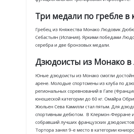
Три медали по гребле в
Гребец из Княжества Монако Людовик Дюбюи
Себастьян (Испания). Яркими победами Людо
серебра и две бронзовых медали.
Дзюдоисты из Монако в
Юные дзюдоисты из Монако смогли достойн
арене. Молодые спортсмены из клуба по дзю
региональных соревнований в Гапе (Франция)
юношеской категории до 60 кг. Омайра Обри
Жюльен Сева Камилли стал пятым. Для дзюд
спортивным дебютом. В Клермон-Ферране и М
собравший лучших французских дзюдоистов 
Тортора занял 9-е место в категории юниоров