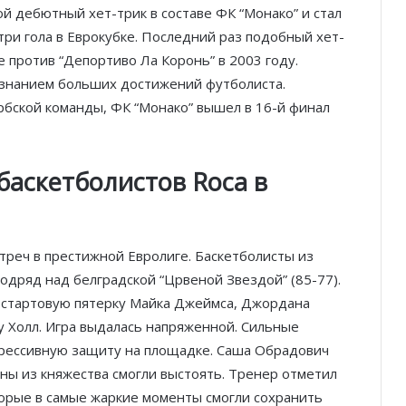
й дебютный хет-трик в составе ФК “Монако” и стал
три гола в Еврокубке. Последний раз подобный хет-
 против “Депортиво Ла Коронь” в 2003 году.
ризнанием больших достижений футболиста.
рбской команды, ФК “Монако” вышел в 16-й финал
аскетболистов Roca в
реч в престижной Евролиге. Баскетболисты из
дряд над белградской “Црвеной Звездой” (85-77).
 стартовую пятерку Майка Джеймса, Джордана
у Холл. Игра выдалась напряженной. Сильные
агрессивную защиту на площадке. Саша Обрадович
ены из княжества смогли выстоять. Тренер отметил
орые в самые жаркие моменты смогли сохранить