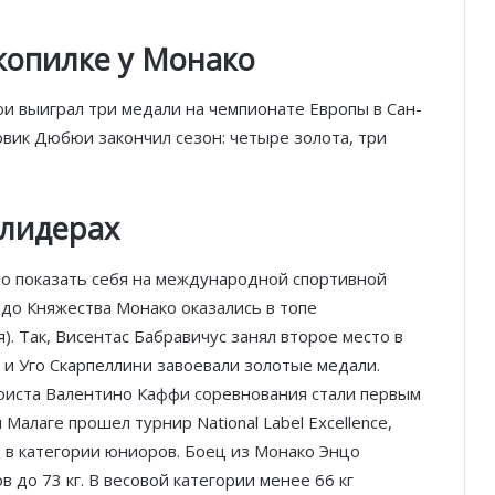
 копилке у Монако
 выиграл три медали на чемпионате Европы в Сан-
Князь Альбер II и Принцесса
вик Дюбюи закончил сезон: четыре золота, три
Шарлен посетили 77-й Бал
Красного Креста Монако
 лидерах
Шарль Леклер вновь в борьбе:
Ferrari набирает скорость перед
паузой
о показать себя на международной спортивной
до Княжества Монако оказались в топе
SBM и Be Safe Monaco продлили
. Так, Висентас Бабравичус занял второе место в
партнёрство ради безопасных
 и Уго Скарпеллини завоевали золотые медали.
летних ночей
оиста Валентино Каффи соревнования стали первым
алаге прошел турнир National Label Excellence,
В Монако раскрыли мошенничество
с драгоценностями на сумму свыше
в категории юниоров. Боец из Монако Энцо
€1 млн
 до 73 кг. В весовой категории менее 66 кг