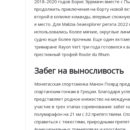
2018-2020 годов Борис Эррманн вместе с Пь
продолжить приключения на борту новой яхты
второй в копилке команды, впервые сложную
е место. Для Malizia-Seaexplorer регата 20
использовались более мягкие, округлые лини
судно еще более прочным. Еще один яхтсме
тримаране Rayon Vert три года готовился к 
престижный трофей Route du Rhum.
Забег на выносливость
Монегасская спортсменка Манон Поярд пред
спартанским гонкам в Греции. Благодаря у
представляет родное княжество на междуна
участие в трех этапах соревнования: забег на
полумарафон на 21 км с 32 препятствием. С
справиться с тяжестями, природными препят
функциональных тренировках и кроссфите.