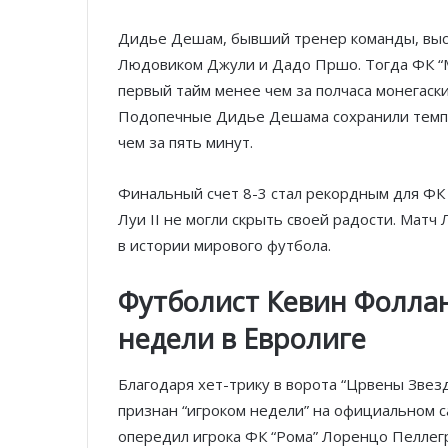
Дидье Дешам, бывший тренер команды, выст
Людовиком Джули и Дадо Пршо. Тогда ФК “М
первый тайм менее чем за полчаса монегаски
Подопечные Дидье Дешама сохранили темп и
чем за пять минут.
Финальный счет 8-3 стал рекордным для ФК 
Луи II не могли скрыть своей радости. Матч
в истории мирового футбола.
Футболист Кевин Фолла
недели в Евролиг
е
Благодаря хет-трику в ворота “Црвены Зве
признан “игроком недели” на официальном 
опередил игрока ФК “Рома” Лоренцо Пеллегр