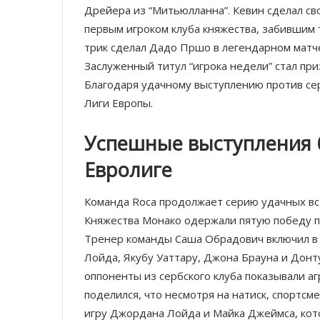
Дрейера из “Митьюлланна”. Кевин сделал сво
первым игроком клуба княжества, забившим 
трик сделал Дадо Пршо в легендарном матче
Заслуженный титул “игрока недели” стал п
Благодаря удачному выступлению против се
Лиги Европы.
Успешные выступления б
Евролиге
Команда Roca продолжает серию удачных вст
Княжества Монако одержали пятую победу по
Тренер команды Саша Обрадович включил в
Лойда, Якубу Уаттару, Джона Брауна и Донт
оппоненты из сербского клуба показывали 
поделился, что несмотря на натиск, спортсм
игру Джордана Лойда и Майка Джеймса, кот