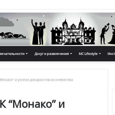
мечательности
Досуг и развлечения
MC Lifestyle
Инс
Монако” и успехи дзюдоистов из княжества
К “Монако” и