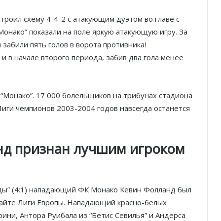
роил схему 4-4-2 с атакующим дуэтом во главе с
онако” показали на поле яркую атакующую игру. За
 забили пять голов в ворота противника!
 в начале второго периода, забив два гола менее
“Монако”. 17 000 болельщиков на трибунах стадиона
 Лиги чемпионов 2003-2004 годов навсегда останется
нд признан лучшим игроком
зды” (4:1) нападающий ФК Монако Кевин Фолланд был
сайте Лиги Европы. Нападающий красно-белых
ини, Антора Руибала из “Бетис Севилья” и Андерса