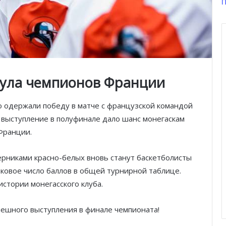
П
итула чемпионов Франции
о одержали победу в матче с французской командой
 выступление в полуфинале дало шанс монегаскам
Франции.
ерниками красно-белых вновь станут баскетболисты
ковое число баллов в общей турнирной таблице.
стории монегасского клуба.
пешного выступления в финале чемпионата!