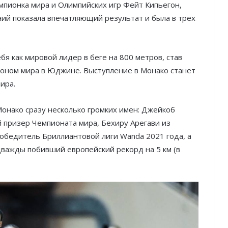
мпионка мира и Олимпийских игр Фейт Кипьегон,
ний показала впечатляющий результат и была в трех
я как мировой лидер в беге на 800 метров, став
ионом мира в Юджине. Выступление в Монако станет
ира.
Монако сразу несколько громких имен: Джейкоб
й призер Чемпионата мира, Бехиру Арегави из
победитель Бриллиантовой лиги Wanda 2021 года, а
важды побивший европейский рекорд на 5 км (в