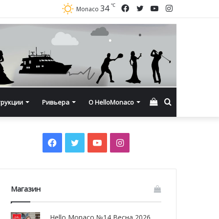
℃
Facebook
Twitter
YouTube
Instagram
34
Monaco
Смотреть
Искать
трукции
Ривьера
О HelloMonaco
корзину
Facebook
Twitter
YouTube
Instagram
Магазин
Hello Monaco №14 Весна 2026