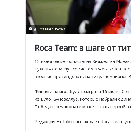
@ Cos Marc: Pexels
Roca Team: в шаге от т
12 июня баскетболисты из Княжества Монак
Булонь-Леваллуа со счетом 95-88. Успешное
впервые претендовать на титул чемпионов 
Финальная игра будет сыграна 15 июня. Соп
из Булонь-Леваллуа, которые набрали одина
Победа в чемпионате может стать первой в и
Редакция HelloMonaco желает Roca Team ус