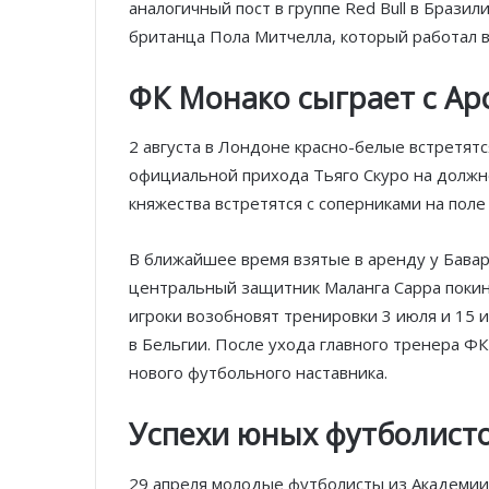
аналогичный пост в группе Red Bull в Брази
британца Пола Митчелла, который работал в 
ФК Монако сыграет с Ар
2 августа в Лондоне красно-белые встретятс
официальной прихода Тьяго Скуро на должно
княжества встретятся с соперниками на поле
В ближайшее время взятые в аренду у Бава
центральный защитник Маланга Сарра покину
игроки возобновят тренировки 3 июля и 15 и
в Бельгии. После ухода главного тренера Ф
нового футбольного наставника.
Успехи юных футболист
29 апреля молодые футболисты из Академии 