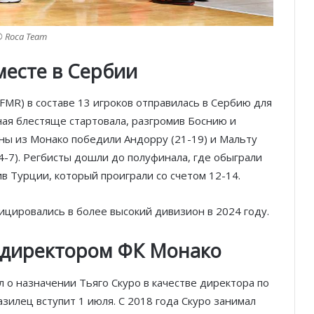
 Roca Team
месте в Сербии
FMR) в составе 13 игроков отправилась в Сербию для
ная блестяще стартовала, разгромив Боснию и
ены из Монако победили Андорру (21-19) и Мальту
14-7). Регбисты дошли до полуфинала, где обыграли
ив Турции, который проиграли со счетом 12-14.
ицировались в более высокий дивизион в 2024 году.
м директором ФК Монако
 о назначении Тьяго Скуро в качестве директора по
зилец вступит 1 июля. С 2018 года Скуро занимал