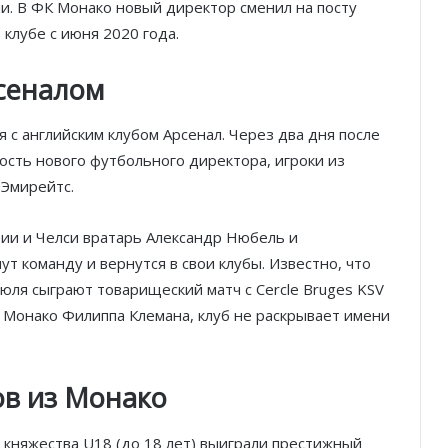
лии. В ФК Монако новый директор сменил на посту
клубе с июня 2020 года.
сеналом
я с английским клубом Арсенал. Через два дня после
сть нового футбольного директора, игроки из
 Эмирейтс.
рии и Челси вратарь Александр Нюбель и
т команду и вернутся в свои клубы. Известно, что
юля сыграют товарищеский матч с Cercle Bruges KSV
К Монако Филиппа Клемана, клуб не раскрывает имени
ов из Монако
княжества U18 (до 18 лет) выиграли престижный