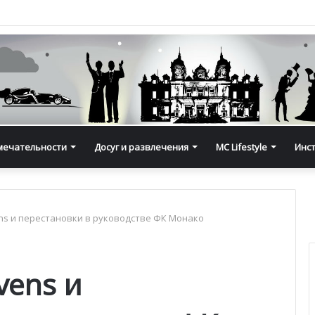
мечательности
Досуг и развлечения
MC Lifestyle
Инс
ns и перестановки в руководстве ФК Монако
vens и