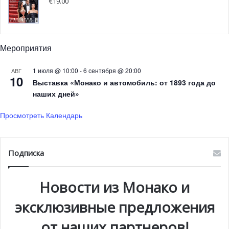
€
19.00
Мероприятия
1 июля @ 10:00
-
6 сентября @ 20:00
АВГ
10
Выставка «Монако и автомобиль: от 1893 года до
наших дней»
Просмотреть Календарь
Подписка
Новости из Монако и
HM: Как вы считаете, помогают ли вам спортивные
эксклюзивные предложения
достижения в повседневной деятельности?
от наших партнеров!