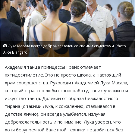
Лука Масала всегда доброжелателен со своими студентами. Photo
Alice Blangero
Академия танца принцессы Грейс отмечает
пятидесятилетие. Это не просто школа, а настоящий
храм совершенства. Руководит Академией Лука Масала,
который страстно любит свою работу, своих учеников и
искусство танца. Далекий от образа безжалостного
тирана (с такими Лука, к сожалению, сталкивался в
детстве лично), он всегда улыбается, излучая
доброжелательность и понимание. Лука уверен, что
хотя безупречной балетной техники не добиться без