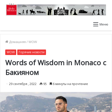
Меню
Домашняя
/
WOW
WOW
Горячие новости
Words of Wisdom in Monaco с
Бакияном
29 сентября , 2022
95
6 минуты на прочтение