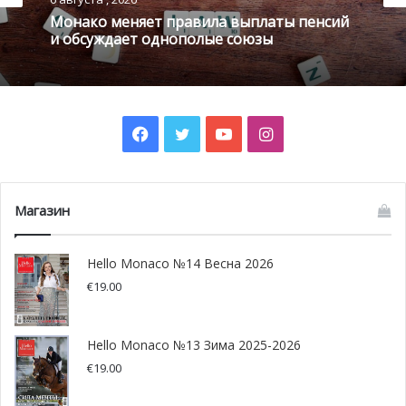
Монако меняет правила выплаты пенсий
и обсуждает однополые союзы
Facebook
Twitter
YouTube
Instagram
© Bakian
Магазин
Бакиян известен не только мелодичными песнями и
красочными клипами, но и активной гражданской
Hello Monaco №14 Весна 2026
позицией. Молодого человека особенно волнуют
€
19.00
проблемы детей-инвалидов, поэтому он принимает
участие в работе Лиги общественного блага и
Молодежной комиссии в Сенате.
Hello Monaco №13 Зима 2025-2026
€
19.00
Hello Monaco:
Вы еще очень молоды, однако в вашей